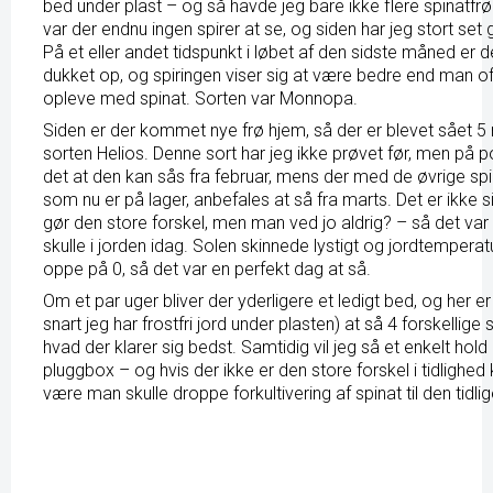
bed under plast – og så havde jeg bare ikke flere spinatfrø.
var der endnu ingen spirer at se, og siden har jeg stort set
På et eller andet tidspunkt i løbet af den sidste måned er de
dukket op, og spiringen viser sig at være bedre end man o
opleve med spinat. Sorten var Monnopa.
Siden er der kommet nye frø hjem, så der er blevet sået 
sorten Helios. Denne sort har jeg ikke prøvet før, men på 
det at den kan sås fra februar, mens der med de øvrige spi
som nu er på lager, anbefales at så fra marts. Det er ikke s
gør den store forskel, men man ved jo aldrig? – så det va
skulle i jorden idag. Solen skinnede lystigt og jordtemperat
oppe på 0, så det var en perfekt dag at så.
Om et par uger bliver der yderligere et ledigt bed, og her e
snart jeg har frostfri jord under plasten) at så 4 forskellige
hvad der klarer sig bedst. Samtidig vil jeg så et enkelt hold 
pluggbox – og hvis der ikke er den store forskel i tidlighed
være man skulle droppe forkultivering af spinat til den tidli