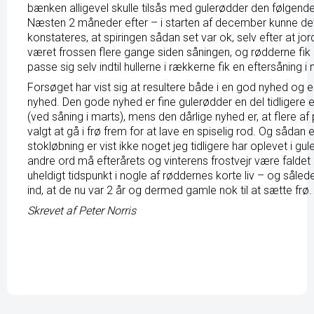
bænken alligevel skulle tilsås med gulerødder den følgend
Næsten 2 måneder efter – i starten af december kunne de
konstateres, at spiringen sådan set var ok, selv efter at jo
været frossen flere gange siden såningen, og rødderne fik lo
passe sig selv indtil hullerne i rækkerne fik en eftersåning i
Forsøget har vist sig at resultere både i en god nyhed og e
nyhed. Den gode nyhed er fine gulerødder en del tidligere 
(ved såning i marts), mens den dårlige nyhed er, at flere af
valgt at gå i frø frem for at lave en spiselig rod. Og sådan 
stokløbning er vist ikke noget jeg tidligere har oplevet i gu
andre ord må efterårets og vinterens frostvejr være faldet
uheldigt tidspunkt i nogle af røddernes korte liv – og såled
ind, at de nu var 2 år og dermed gamle nok til at sætte frø.
Skrevet af Peter Norris