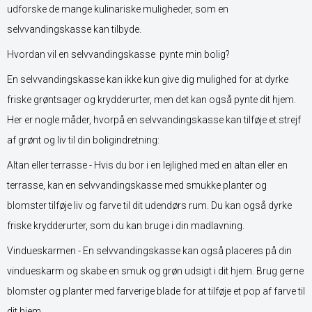
udforske de mange kulinariske muligheder, som en
selvvandingskasse kan tilbyde.
Hvordan vil en selvvandingskasse pynte min bolig?
En selvvandingskasse kan ikke kun give dig mulighed for at dyrke
friske grøntsager og krydderurter, men det kan også pynte dit hjem.
Her er nogle måder, hvorpå en selvvandingskasse kan tilføje et strejf
af grønt og liv til din boligindretning:
Altan eller terrasse - Hvis du bor i en lejlighed med en altan eller en
terrasse, kan en selvvandingskasse med smukke planter og
blomster tilføje liv og farve til dit udendørs rum. Du kan også dyrke
friske krydderurter, som du kan bruge i din madlavning.
Vindueskarmen - En selvvandingskasse kan også placeres på din
vindueskarm og skabe en smuk og grøn udsigt i dit hjem. Brug gerne
blomster og planter med farverige blade for at tilføje et pop af farve til
dit hjem.