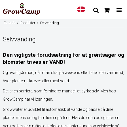
Forside
/
Produkter
/
Selvvanding
Selvvanding
Den vigtigste forudsætning for at grøntsager og
blomster trives er VAND!
Og hvad gør man, når man skal på weekend eller ferie i den varme tid,
hvor planterne kræver aller mest vand.
Det er en barriere, som forhindrer mange i at dyrke selv. Men hos
GrowCamp har vi løsningen.
Growwater er udviklet til automatisk at vande og passe på dine
planter mens du og familien er på ferie. Hvis du er på udkig efter en
nem og bekvem måde at holde dine planter sunde og velplejede på,