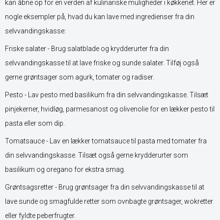
kan åbne op for en verden af kulinariske muligheder i køkkenet. Her er
nogle eksempler på, hvad du kan lave med ingredienser fra din
selvvandingskasse:
Friske salater - Brug salatblade og krydderurter fra din
selvvandingskasse til at lave friske og sunde salater. Tilføj også
gerne grøntsager som agurk, tomater og radiser.
Pesto - Lav pesto med basilikum fra din selvvandingskasse. Tilsæt
pinjekerner, hvidløg, parmesanost og olivenolie for en lækker pesto til
pasta eller som dip.
Tomatsauce - Lav en lækker tomatsauce til pasta med tomater fra
din selvvandingskasse. Tilsæt også gerne krydderurter som
basilikum og oregano for ekstra smag.
Grøntsagsretter - Brug grøntsager fra din selvvandingskasse til at
lave sunde og smagfulde retter som ovnbagte grøntsager, wokretter
eller fyldte peberfrugter.