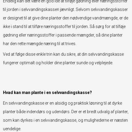
Endelig kan det være en god idé at tilføje gødning eller næringsstoffer
til jorden i selvvandingskassen jævnligt. Selvom selvvandingskasser
er designet til at give dine planter den nødvendige vandmængde, er de
ikke i stand til at tilføre næringsstoffer til jorden. Så sørg for at tilføje
gødning eller næringsstoffer i passende mængder, så dine planter
har den rette mængde næring til at trives.
Ved at følge disse enkle trin kan du sikre, at din selvvandingskasse
fungerer optimalt og holder dine planter sunde og velplejede.
Hvad kan man plante i en selvvandingskasse?
En selvvandingskasse er en alsidig og praktisk løsning til at dyrke
planter både indendørs og udendørs. Der er et bredt udvalg af planter,
som kan dyrkes i en selvvandingskasse, og mulighederne er næsten
uendelige.