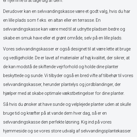
er hjemme til at tage dig af dem.
Derudover kan en selvvandingskasse være et godt valg, hvis du har
en lille plads som f.eks. en altan eller en terrasse. En
selvvandingskasse kan være med til at udnytte pladsen bedre og
skabe en smuk have eller et grønt område, selv på en lille plads.
Vores selvvandingskasser er også designet til at være lette at bruge
og vedligeholde. De er lavet af materialer af høj kvalitet, der sikrer, at
de kan modstå de skiftende vejrforhold og holde dine planter
beskyttede og sunde. Vi tilbyder også en bred vifte af tilbehør til vores
selvvandingskasser, herunder plantelys og jordblandinger, der
hjælper med at skabe optimale vækstbetingelser for dine planter.
Så hvis du ønsker at have sunde og velplejede planter uden at skulle
bruge tid og kræfter på at vande dem hver dag, så er en
selvvandingskasse den perfekte løsning. Kig ind på vores
hjemmeside og se vores store udvalg af selvvandingsplantekasser