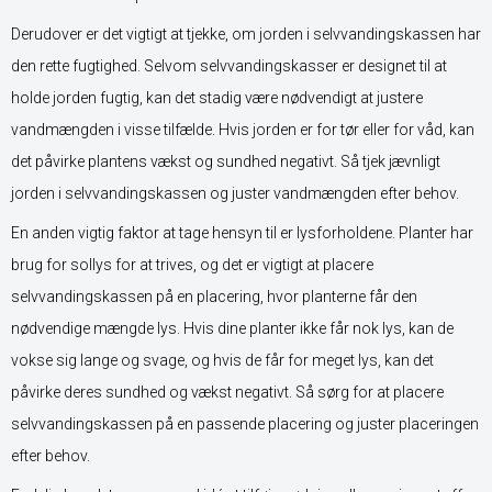
Derudover er det vigtigt at tjekke, om jorden i selvvandingskassen har
den rette fugtighed. Selvom selvvandingskasser er designet til at
holde jorden fugtig, kan det stadig være nødvendigt at justere
vandmængden i visse tilfælde. Hvis jorden er for tør eller for våd, kan
det påvirke plantens vækst og sundhed negativt. Så tjek jævnligt
jorden i selvvandingskassen og juster vandmængden efter behov.
En anden vigtig faktor at tage hensyn til er lysforholdene. Planter har
brug for sollys for at trives, og det er vigtigt at placere
selvvandingskassen på en placering, hvor planterne får den
nødvendige mængde lys. Hvis dine planter ikke får nok lys, kan de
vokse sig lange og svage, og hvis de får for meget lys, kan det
påvirke deres sundhed og vækst negativt. Så sørg for at placere
selvvandingskassen på en passende placering og juster placeringen
efter behov.