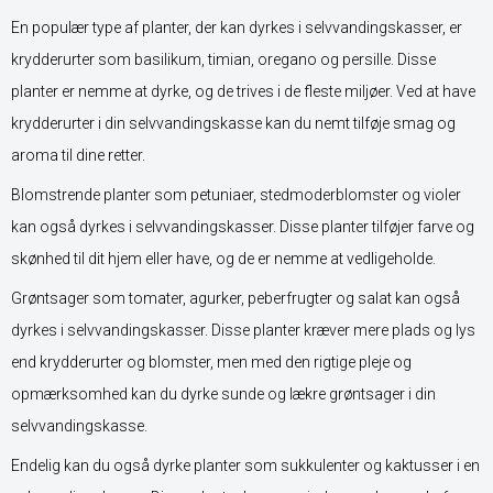
En populær type af planter, der kan dyrkes i selvvandingskasser, er
krydderurter som basilikum, timian, oregano og persille. Disse
planter er nemme at dyrke, og de trives i de fleste miljøer. Ved at have
krydderurter i din selvvandingskasse kan du nemt tilføje smag og
aroma til dine retter.
Blomstrende planter som petuniaer, stedmoderblomster og violer
kan også dyrkes i selvvandingskasser. Disse planter tilføjer farve og
skønhed til dit hjem eller have, og de er nemme at vedligeholde.
Grøntsager som tomater, agurker, peberfrugter og salat kan også
dyrkes i selvvandingskasser. Disse planter kræver mere plads og lys
end krydderurter og blomster, men med den rigtige pleje og
opmærksomhed kan du dyrke sunde og lækre grøntsager i din
selvvandingskasse.
Endelig kan du også dyrke planter som sukkulenter og kaktusser i en