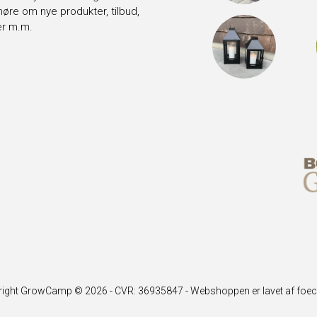
t høre om nye produkter, tilbud,
er m.m.
right GrowCamp © 2026 - CVR: 36935847 -
Webshoppen er lavet af foe