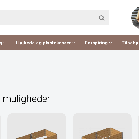
ng
Højbede og plantekasser
Forspiring
Tilbehø
e muligheder