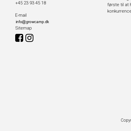
+45 23 93 45 18
første til a
konkurrenc
E-mail
Sitemap
Copy