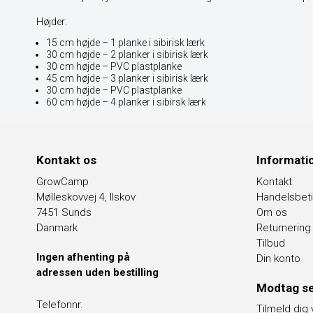
Højder:
15 cm højde – 1 planke i sibirisk lærk
30 cm højde – 2 planker i sibirisk lærk
30 cm højde – PVC plastplanke
45 cm højde – 3 planker i sibirisk lærk
30 cm højde – PVC plastplanke
60 cm højde – 4 planker i sibirsk lærk
Kontakt os
Informati
GrowCamp
Kontakt
Mølleskovvej 4, Ilskov
Handelsbeti
7451 Sunds
Om os
Danmark
Returnering
Tilbud
Ingen afhenting på
Din konto
adressen uden bestilling
Modtag se
Telefonnr.
Tilmeld dig