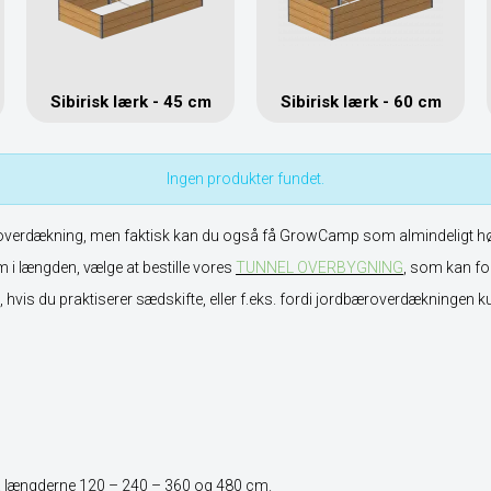
Sibirisk lærk - 45 cm
Sibirisk lærk - 60 cm
Ingen produkter fundet.
verdækning, men faktisk kan du også få GrowCamp som almindeligt høj
 i længden, vælge at bestille vores
TUNNEL OVERBYGNIN
G
, som kan f
nt, hvis du praktiserer sædskifte, eller f.eks. fordi jordbæroverdækningen ku
 længderne 120 – 240 – 360 og 480 cm.