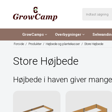
GrowCamps
Overbygninger
Selvvandi
Forside
/
Produkter
/
Højbede og plantekasser
/
Store Højbede
Store Højbede
Højbede i haven giver mang