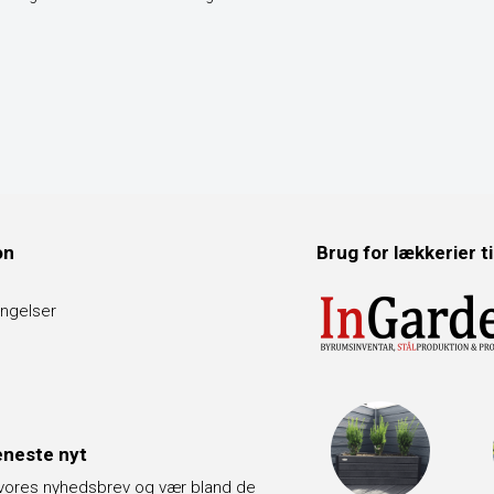
on
Brug for lækkerier t
ngelser
neste nyt
 vores nyhedsbrev og vær bland de