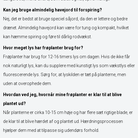
Kan jeg bruge almindelig havejord til forspiring?
Nej, det er bedst at bruge speciel såjord, da den er lettere og bedre
drænet. Almindelig havejord kan være for tung og kompakt, hvilket
kan hæmme spiring og føre til dårlig rodvækst.
Hvor meget lys har frøplanter brug for?
Frøplanter har brug for 12-16 timers lys om dagen. Hvis de ikke får
nok naturligt lys, kan du supplere med kunstigt lys som vækstlys eller
fluorescerende lys. Sørg for, at lyskilden er tæt på planterne, men
uden at overophede dem.
Hvordan ved jeg, hvornår mine frøplanter er klar til at blive
plantet ud?
Når planterne er cirka 10-15 cm høje og har flere sæt rigtige blade, er
de klar til at blive hærdet af og plantet ud. Hærdningsprocessen
hjælper dem med at tilpasse sig udendørs forhold.