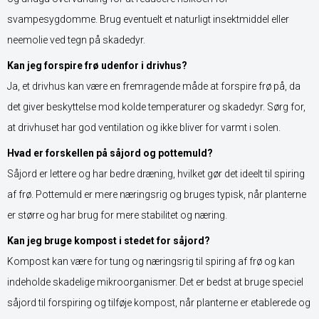
svampesygdomme. Brug eventuelt et naturligt insektmiddel eller
neemolie ved tegn på skadedyr.
Kan jeg forspire frø udenfor i drivhus?
Ja, et drivhus kan være en fremragende måde at forspire frø på, da
det giver beskyttelse mod kolde temperaturer og skadedyr. Sørg for,
at drivhuset har god ventilation og ikke bliver for varmt i solen.
Hvad er forskellen på såjord og pottemuld?
Såjord er lettere og har bedre dræning, hvilket gør det ideelt til spiring
af frø. Pottemuld er mere næringsrig og bruges typisk, når planterne
er større og har brug for mere stabilitet og næring.
Kan jeg bruge kompost i stedet for såjord?
Kompost kan være for tung og næringsrig til spiring af frø og kan
indeholde skadelige mikroorganismer. Det er bedst at bruge speciel
såjord til forspiring og tilføje kompost, når planterne er etablerede og