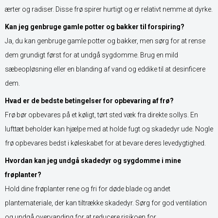
ærter og radiser. Disse frø spirer hurtigt og er relativt nemme at dyrke.
Kan jeg genbruge gamle potter og bakker til forspiring?
Ja, du kan genbruge gamle potter og bakker, men sørg for at rense
dem grundigt først for at undgå sygdomme. Brug en mild
sæbeopløsning eller en blanding af vand og eddike til at desinficere
dem.
Hvad er de bedste betingelser for opbevaring af frø?
Frø bør opbevares på et køligt, tørt sted væk fra direkte sollys. En
lufttæt beholder kan hjælpe med at holde fugt og skadedyr ude. Nogle
frø opbevares bedst i køleskabet for at bevare deres levedygtighed.
Hvordan kan jeg undgå skadedyr og sygdomme i mine
frøplanter?
Hold dine frøplanter rene og fri for døde blade og andet
plantemateriale, der kan tiltrække skadedyr. Sørg for god ventilation
og undgå overvanding for at reducere risikoen for