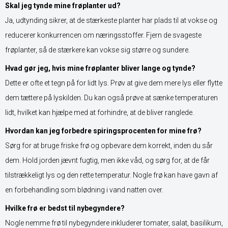
Skal jeg tynde mine frøplanter ud?
Ja, udtynding sikrer, at de stærkeste planter har plads til at vokse og
reducerer konkurrencen om næringsstoffer. Fjern de svageste
frøplanter, så de stærkere kan vokse sig større og sundere.
Hvad gør jeg, hvis mine frøplanter bliver lange og tynde?
Dette er ofte et tegn på for lidt lys. Prøv at give dem mere lys eller flytte
dem tættere på lyskilden. Du kan også prøve at sænke temperaturen
lidt, hvilket kan hjælpe med at forhindre, at de bliver ranglede.
Hvordan kan jeg forbedre spiringsprocenten for mine frø?
Sørg for at bruge friske frø og opbevare dem korrekt, inden du sår
dem. Hold jorden jævnt fugtig, men ikke våd, og sørg for, at de får
tilstrækkeligt lys og den rette temperatur. Nogle frø kan have gavn af
en forbehandling som blødning i vand natten over.
Hvilke frø er bedst til nybegyndere?
Nogle nemme frø til nybegyndere inkluderer tomater, salat, basilikum,