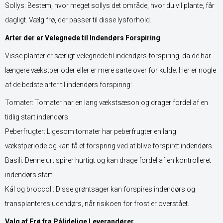
Sollys: Bestem, hvor meget sollys det område, hvor du vil plante, får
dagligt. Vælg frø, der passer til disse lysforhold.
Arter der er Velegnede til Indendørs Forspiring
Visse planter er særligt velegnede til indendørs forspiring, da de har
længere vækstperioder eller er mere sarte over for kulde. Her er nogle
af de bedste arter til indendørs forspiring:
Tomater: Tomater har en lang vækstsæson og drager fordel af en
tidlig start indendørs.
Peberfrugter: Ligesom tomater har peberfrugter en lang
vækstperiode og kan få et forspring ved at blive forspiret indendørs.
Basili: Denne urt spirer hurtigt og kan drage fordel af en kontrolleret
indendørs start.
Kål og broccoli: Disse grøntsager kan forspires indendørs og
transplanteres udendørs, når risikoen for frost er overstået.
Valg af Frø fra Pålidelige Leverandører