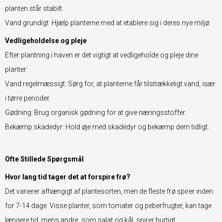
planten står stabilt.
Vand grundigt: Hjælp planterne med at etablere sig i deres nye miljø.
Vedligeholdelse og pleje
Efter plantning i haven er det vigtigt at vedligeholde og pleje dine
planter:
Vand regelmæssigt: Sørg for, at planterne får tilstrækkeligt vand, især
i tørre perioder.
Gødning: Brug organisk gødning for at give næringsstoffer.
Bekæmp skadedyr: Hold øje med skadedyr og bekæmp dem tidligt.
Ofte Stillede Spørgsmål
Hvor lang tid tager det at forspire frø?
Det varierer afhængigt af plantesorten, men de fleste frø spirer inden
for 7-14 dage. Visse planter, som tomater og peberfrugter, kan tage
længere tid, mens andre, som salat og kål, spirer hurtigt.