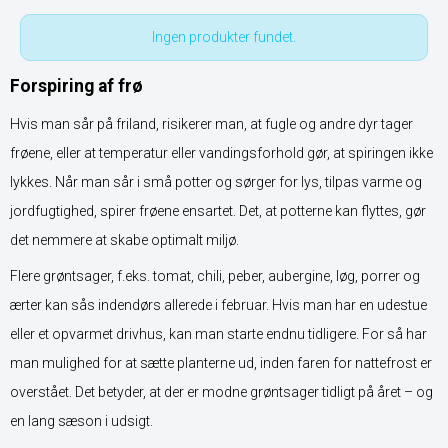
Ingen produkter fundet.
Forspiring af frø
Hvis man sår på friland, risikerer man, at fugle og andre dyr tager
frøene, eller at temperatur eller vandingsforhold gør, at spiringen ikke
lykkes. Når man sår i små potter og sørger for lys, tilpas varme og
jordfugtighed, spirer frøene ensartet. Det, at potterne kan flyttes, gør
det nemmere at skabe optimalt miljø.
Flere grøntsager, f.eks. tomat, chili, peber, aubergine, løg, porrer og
ærter kan sås indendørs allerede i februar. Hvis man har en udestue
eller et opvarmet drivhus, kan man starte endnu tidligere. For så har
man mulighed for at sætte planterne ud, inden faren for nattefrost er
overstået. Det betyder, at der er modne grøntsager tidligt på året – og
en lang sæson i udsigt.