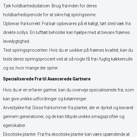
Tjek holdbarhedsdatoen: Brug frø inden for deres
holdbarhedsperiode for at sikre høj spiringsevne.
Opbevar frø korrekt: Frø bør opbevares på et køligt, tørt sted væk fra
direkte sollys. En lufttæt beholder kan hjælpe med at bevare frøenes
levedygtighed.
Test spiringsprocenten: Hvis du er usikker på frøenes kvalitet, kan du
teste deres spiringsprocent ved at så nogle få frø i fugtig køkkenrulle
og se, hvor mange der spirer.
Specialiserede Frø til Avancerede Gartnere
Hvis du er en erfaren gartner, kan du overveje specialiserede frø, som
kan give unikke udfordringer og belønninger:
Arvestykke-frø: Disse frø kommer fra planter, der er dyrket og bevaret
gennem generationer, og de kan tilbyde unikke smagsprofiler og
egenskaber.
Eksotiske planter: Frø fra eksotiske planter kan være spændende at