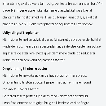
Efter såning skal du være tålmodig. De fleste frø spirer inden for 7-14
dage. Når frøene spirer, skal du fjerne plastdækket og sikre, at
planterne får rigeligt med lys. Hvis du bruger kunstigt lys, skal det
placeres cirka 5-10 cm over planterne og justeres efter behov.
Udtynding af frøplanter
Når frøplanterne har udviklet deres første rigtige blade, er det tid til at
tynde dem ud. Fjern de svageste planter, så de stærkeste kan vokse
sig større og stærkere. Dette giver dem mere plads og reducerer
konkurrencen om vand og næringsstoffer.
Omplantning til større potter
Når frøplanterne vokser, kan de have brug for mere plads.
Omplantning til større potter hjælper med at fremme en sund
rodvækst. Følg disse trin:
Forbered større potter: Fyld dem med veldrænet pottemuld.
Løsn frøplanterne forsigtigt: Brug en lille ske eller dine fingre.