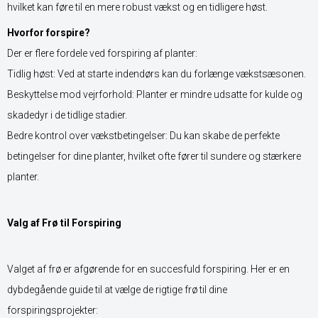
hvilket kan føre til en mere robust vækst og en tidligere høst.
Hvorfor forspire?
Der er flere fordele ved forspiring af planter:
Tidlig høst: Ved at starte indendørs kan du forlænge vækstsæsonen.
Beskyttelse mod vejrforhold: Planter er mindre udsatte for kulde og
skadedyr i de tidlige stadier.
Bedre kontrol over vækstbetingelser: Du kan skabe de perfekte
betingelser for dine planter, hvilket ofte fører til sundere og stærkere
planter.
Valg af Frø til Forspiring
Valget af frø er afgørende for en succesfuld forspiring. Her er en
dybdegående guide til at vælge de rigtige frø til dine
forspiringsprojekter: