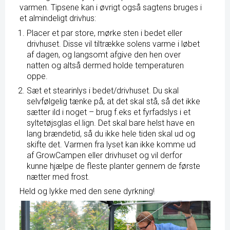
varmen. Tipsene kan i øvrigt også sagtens bruges i
et almindeligt drivhus:
Placer et par store, mørke sten i bedet eller
drivhuset. Disse vil tiltrække solens varme i løbet
af dagen, og langsomt afgive den hen over
natten og altså dermed holde temperaturen
oppe.
Sæt et stearinlys i bedet/drivhuset. Du skal
selvfølgelig tænke på, at det skal stå, så det ikke
sætter ild i noget – brug f.eks et fyrfadslys i et
syltetøjsglas el.lign. Det skal bare helst have en
lang brændetid, så du ikke hele tiden skal ud og
skifte det. Varmen fra lyset kan ikke komme ud
af GrowCampen eller drivhuset og vil derfor
kunne hjælpe de fleste planter gennem de første
nætter med frost.
Held og lykke med den sene dyrkning!