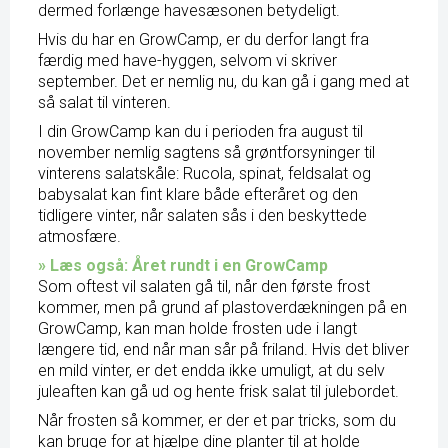
dermed forlænge havesæsonen betydeligt.
Hvis du har en GrowCamp, er du derfor langt fra
færdig med have-hyggen, selvom vi skriver
september. Det er nemlig nu, du kan gå i gang med at
så salat til vinteren.
I din GrowCamp kan du i perioden fra august til
november nemlig sagtens så grøntforsyninger til
vinterens salatskåle: Rucola, spinat, feldsalat og
babysalat kan fint klare både efteråret og den
tidligere vinter, når salaten sås i den beskyttede
atmosfære.
» Læs også: Året rundt i en GrowCamp
Som oftest vil salaten gå til, når den første frost
kommer, men på grund af plastoverdækningen på en
GrowCamp, kan man holde frosten ude i langt
længere tid, end når man sår på friland. Hvis det bliver
en mild vinter, er det endda ikke umuligt, at du selv
juleaften kan gå ud og hente frisk salat til julebordet.
Når frosten så kommer, er der et par tricks, som du
kan bruge for at hjælpe dine planter til at holde