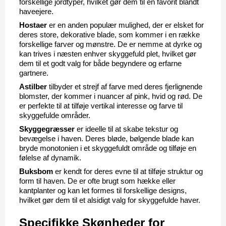
forskellige jordtyper, hvilket gør dem til en favorit blandt 
haveejere.
Hostaer
 er en anden populær mulighed, der er elsket for 
deres store, dekorative blade, som kommer i en række 
forskellige farver og mønstre. De er nemme at dyrke og 
kan trives i næsten enhver skyggefuld plet, hvilket gør 
dem til et godt valg for både begyndere og erfarne 
gartnere.
Astilber
 tilbyder et strejf af farve med deres fjerlignende 
blomster, der kommer i nuancer af pink, hvid og rød. De 
er perfekte til at tilføje vertikal interesse og farve til 
skyggefulde områder.
Skyggegræsser
 er ideelle til at skabe tekstur og 
bevægelse i haven. Deres bløde, bølgende blade kan 
bryde monotonien i et skyggefuldt område og tilføje en 
følelse af dynamik.
Buksbom
 er kendt for deres evne til at tilføje struktur og 
form til haven. De er ofte brugt som hække eller 
kantplanter og kan let formes til forskellige designs, 
hvilket gør dem til et alsidigt valg for skyggefulde haver.
Specifikke Skønheder for 