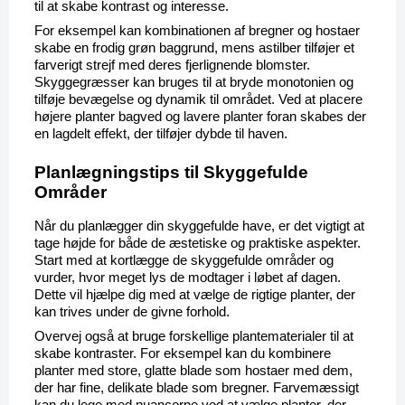
til at skabe kontrast og interesse.
For eksempel kan kombinationen af bregner og hostaer 
skabe en frodig grøn baggrund, mens astilber tilføjer et 
farverigt strejf med deres fjerlignende blomster. 
Skyggegræsser kan bruges til at bryde monotonien og 
tilføje bevægelse og dynamik til området. Ved at placere 
højere planter bagved og lavere planter foran skabes der 
en lagdelt effekt, der tilføjer dybde til haven.
Planlægningstips til Skyggefulde 
Områder
Når du planlægger din skyggefulde have, er det vigtigt at 
tage højde for både de æstetiske og praktiske aspekter. 
Start med at kortlægge de skyggefulde områder og 
vurder, hvor meget lys de modtager i løbet af dagen. 
Dette vil hjælpe dig med at vælge de rigtige planter, der 
kan trives under de givne forhold.
Overvej også at bruge forskellige plantematerialer til at 
skabe kontraster. For eksempel kan du kombinere 
planter med store, glatte blade som hostaer med dem, 
der har fine, delikate blade som bregner. Farvemæssigt 