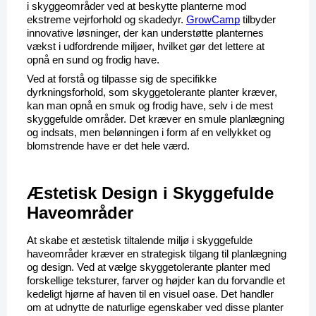
i skyggeområder ved at beskytte planterne mod 
ekstreme vejrforhold og skadedyr. 
GrowCamp
 tilbyder 
innovative løsninger, der kan understøtte planternes 
vækst i udfordrende miljøer, hvilket gør det lettere at 
opnå en sund og frodig have.
Ved at forstå og tilpasse sig de specifikke 
dyrkningsforhold, som skyggetolerante planter kræver, 
kan man opnå en smuk og frodig have, selv i de mest 
skyggefulde områder. Det kræver en smule planlægning 
og indsats, men belønningen i form af en vellykket og 
blomstrende have er det hele værd.
Æstetisk Design i Skyggefulde 
Haveområder
At skabe et æstetisk tiltalende miljø i skyggefulde 
haveområder kræver en strategisk tilgang til planlægning 
og design. Ved at vælge skyggetolerante planter med 
forskellige teksturer, farver og højder kan du forvandle et 
kedeligt hjørne af haven til en visuel oase. Det handler 
om at udnytte de naturlige egenskaber ved disse planter 