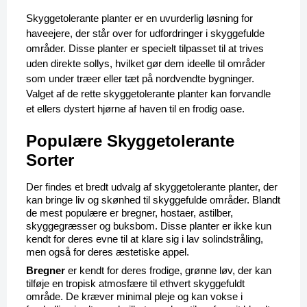
Skyggetolerante planter er en uvurderlig løsning for 
haveejere, der står over for udfordringer i skyggefulde 
områder. Disse planter er specielt tilpasset til at trives 
uden direkte sollys, hvilket gør dem ideelle til områder 
som under træer eller tæt på nordvendte bygninger. 
Valget af de rette skyggetolerante planter kan forvandle 
et ellers dystert hjørne af haven til en frodig oase.
Populære Skyggetolerante 
Sorter
Der findes et bredt udvalg af skyggetolerante planter, der 
kan bringe liv og skønhed til skyggefulde områder. Blandt 
de mest populære er bregner, hostaer, astilber, 
skyggegræsser og buksbom. Disse planter er ikke kun 
kendt for deres evne til at klare sig i lav solindstråling, 
men også for deres æstetiske appel.
Bregner
 er kendt for deres frodige, grønne løv, der kan 
tilføje en tropisk atmosfære til ethvert skyggefuldt 
område. De kræver minimal pleje og kan vokse i 