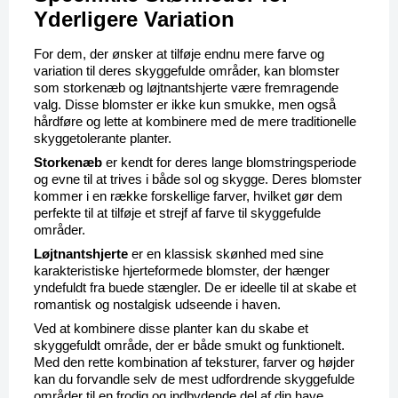
Yderligere Variation
For dem, der ønsker at tilføje endnu mere farve og 
variation til deres skyggefulde områder, kan blomster 
som storkenæb og løjtnantshjerte være fremragende 
valg. Disse blomster er ikke kun smukke, men også 
hårdføre og lette at kombinere med de mere traditionelle 
skyggetolerante planter.
Storkenæb
 er kendt for deres lange blomstringsperiode 
og evne til at trives i både sol og skygge. Deres blomster 
kommer i en række forskellige farver, hvilket gør dem 
perfekte til at tilføje et strejf af farve til skyggefulde 
områder.
Løjtnantshjerte
 er en klassisk skønhed med sine 
karakteristiske hjerteformede blomster, der hænger 
yndefuldt fra buede stængler. De er ideelle til at skabe et 
romantisk og nostalgisk udseende i haven.
Ved at kombinere disse planter kan du skabe et 
skyggefuldt område, der er både smukt og funktionelt. 
Med den rette kombination af teksturer, farver og højder 
kan du forvandle selv de mest udfordrende skyggefulde 
områder til en frodig og indbydende del af din have.