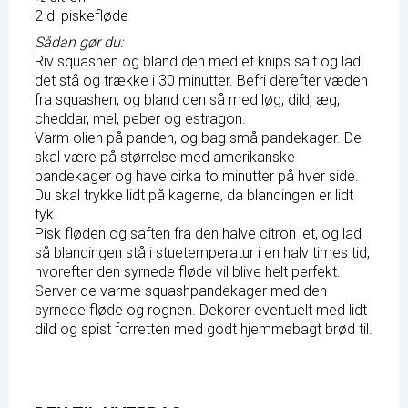
2 dl piskefløde
Sådan gør du:
Riv squashen og bland den med et knips salt og lad
det stå og trække i 30 minutter. Befri derefter væden
fra squashen, og bland den så med løg, dild, æg,
cheddar, mel, peber og estragon.
Varm olien på panden, og bag små pandekager. De
skal være på størrelse med amerikanske
pandekager og have cirka to minutter på hver side.
Du skal trykke lidt på kagerne, da blandingen er lidt
tyk.
Pisk fløden og saften fra den halve citron let, og lad
så blandingen stå i stuetemperatur i en halv times tid,
hvorefter den syrnede fløde vil blive helt perfekt.
Server de varme squashpandekager med den
syrnede fløde og rognen. Dekorer eventuelt med lidt
dild og spist forretten med godt hjemmebagt brød til.