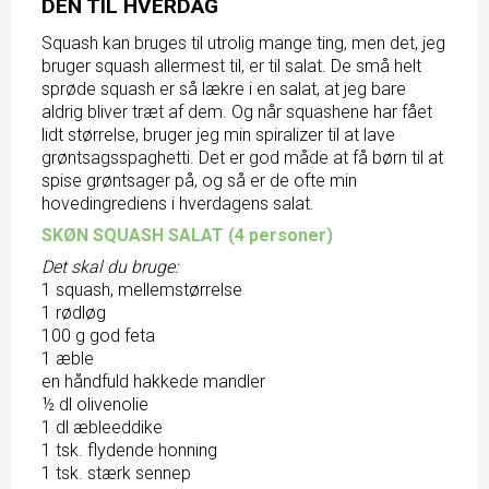
DEN TIL HVERDAG
Squash kan bruges til utrolig mange ting, men det, jeg
bruger squash allermest til, er til salat. De små helt
sprøde squash er så lækre i en salat, at jeg bare
aldrig bliver træt af dem. Og når squashene har fået
lidt størrelse, bruger jeg min spiralizer til at lave
grøntsagsspaghetti. Det er god måde at få børn til at
spise grøntsager på, og så er de ofte min
hovedingrediens i hverdagens salat.
SKØN SQUASH SALAT (4 personer)
Det skal du bruge:
1 squash, mellemstørrelse
1 rødløg
100 g god feta
1 æble
en håndfuld hakkede mandler
½ dl olivenolie
1 dl æbleeddike
1 tsk. flydende honning
1 tsk. stærk sennep