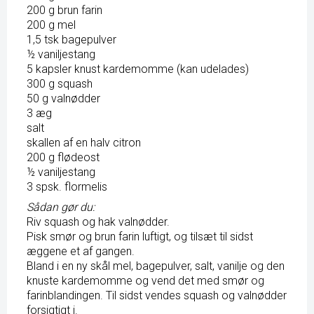
200 g brun farin
200 g mel
1,5 tsk bagepulver
½ vaniljestang
5 kapsler knust kardemomme (kan udelades)
300 g squash
50 g valnødder
3 æg
salt
skallen af en halv citron
200 g flødeost
½ vaniljestang
3 spsk. flormelis
Sådan gør du:
Riv squash og hak valnødder.
Pisk smør og brun farin luftigt, og tilsæt til sidst
æggene et af gangen.
Bland i en ny skål mel, bagepulver, salt, vanilje og den
knuste kardemomme og vend det med smør og
farinblandingen. Til sidst vendes squash og valnødder
forsigtigt i.