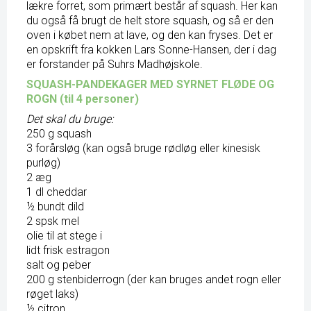
lækre forret, som primært består af squash. Her kan
du også få brugt de helt store squash, og så er den
oven i købet nem at lave, og den kan fryses. Det er
en opskrift fra kokken Lars Sonne-Hansen, der i dag
er forstander på Suhrs Madhøjskole.
SQUASH-PANDEKAGER MED SYRNET FLØDE OG
ROGN (til 4 personer)
Det skal du bruge:
250 g squash
3 forårsløg (kan også bruge rødløg eller kinesisk
purløg)
2 æg
1 dl cheddar
½ bundt dild
2 spsk mel
olie til at stege i
lidt frisk estragon
salt og peber
200 g stenbiderrogn (der kan bruges andet rogn eller
røget laks)
½ citron