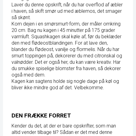
Laver du denne opskrift, når du har overflod af æbler
i haven, så skift smør ud med æblemos, det smager
så skønt.
Kom dejen i en smørsmurt-form, der måler omkring
20 cm. Bag nu kagen i 45 minutter på 175 grader
varmluft. Squashkagen skal køle af, før du beklæder
den med flødeostblandingen. For at lave den,
blander du flødeost, vanilje og flormelis. Når du har
smurt toppingen på, dekorerer du med citronskal og
valnødder. Det er også her, du kan være kreativ. Har
du smukke spiselige blomster fra haven, så dekorer
også med dem.
Kagen kan sagtens holde sig nogle dage på køl og
bliver ikke mindre god af det. Velbekomme.
DEN FRÆKKE FORRET
Kender du det, at der er bare opskrifter, som man
altid vender tilbage til? Sådan er det med denne