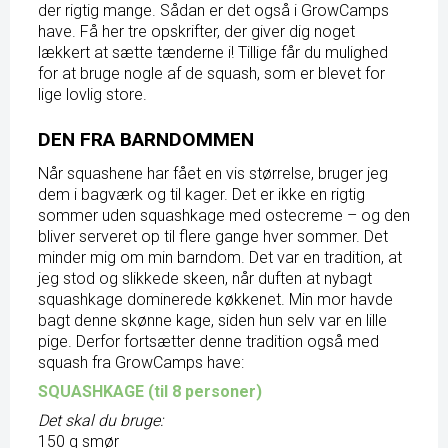
der rigtig mange. Sådan er det også i GrowCamps
have. Få her tre opskrifter, der giver dig noget
lækkert at sætte tænderne i! Tillige får du mulighed
for at bruge nogle af de squash, som er blevet for
lige lovlig store.
DEN FRA BARNDOMMEN
Når squashene har fået en vis størrelse, bruger jeg
dem i bagværk og til kager. Det er ikke en rigtig
sommer uden squashkage med ostecreme – og den
bliver serveret op til flere gange hver sommer. Det
minder mig om min barndom. Det var en tradition, at
jeg stod og slikkede skeen, når duften at nybagt
squashkage dominerede køkkenet. Min mor havde
bagt denne skønne kage, siden hun selv var en lille
pige. Derfor fortsætter denne tradition også med
squash fra GrowCamps have:
SQUASHKAGE (til 8 personer)
Det skal du bruge:
150 g smør