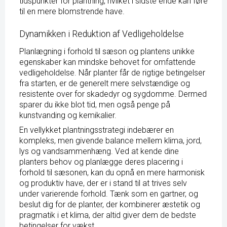
tidspunkter for plantning, hvilket i sidste ende kan føre
til en mere blomstrende have.
Dynamikken i Reduktion af Vedligeholdelse
Planlægning i forhold til sæson og plantens unikke
egenskaber kan mindske behovet for omfattende
vedligeholdelse. Når planter får de rigtige betingelser
fra starten, er de generelt mere selvstændige og
resistente over for skadedyr og sygdomme. Dermed
sparer du ikke blot tid, men også penge på
kunstvanding og kemikalier.
En vellykket plantningsstrategi indebærer en
kompleks, men givende balance mellem klima, jord,
lys og vandsammenhæng. Ved at kende dine
planters behov og planlægge deres placering i
forhold til sæsonen, kan du opnå en mere harmonisk
og produktiv have, der er i stand til at trives selv
under varierende forhold. Tænk som en gartner, og
beslut dig for de planter, der kombinerer æstetik og
pragmatik i et klima, der altid giver dem de bedste
betingelser for vækst.