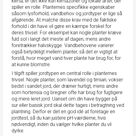
klima, er det ikke kun klimazoner og lokale arter, der
spiller en rolle. Planternes specifikke egenskaber
såsom lysforhold, vandbehov og jordtyper er lige så
afgørende. At matche disse krav med de faktiske
forhold i din have vil gøre en kæmpe forskel for
deres trivsel. For eksempel kan nogle planter kræve
fuld sol i langt det meste af dagen, mens andre
foretrækker halvskygge. Vandbehovene varierer
også betydeligt mellem planter, så det er vigtigt at
forstå, hvor meget vand hver plante har brug for, for
at kunne blomstre.
I tilgift spiller jordtypen en central rolle i planternes
trivsel. Nogle planter, som lavendel og timian, vokser
bedst i sandet jord, der dræner hurtigt, mens andre
som hortensia og bregner ofte har brug for fugtigere
og mere leret jord. Uanset om din have bygger på
sur eller basisk jord skal dette tages i betragtning ved
plantning. Derfor er det en god idé at foretage en
jordtest, så du kan justere pH-værdierne, hvis
nødvendigt, inden du vælger hvilke planter du vil
dyrke.