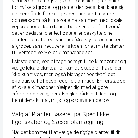
Klimazoner kan også give et forudsigeligt grundlag
for, hvilke afgrøder og planter der bedst kan klare sig
gennem årets forskellige sæsoner. Ved at være
opmærksom på klimazonerne sammen med lokale
vejrprognoser kan du udarbejde en plan for, hvornår
det er bedst at plante, høste eller beskytte dine
planter. Den strategi kan medføre større og sundere
afgrøder, samt reducere risikoen for at miste planter
til uventede vejr- eller klimahændelser.
I sidste ende, ved at tage hensyn til de klimazoner og
vælge lokale plantearter, kan du skabe en have, der
ikke kun trives, men også bidrager positivt til det
økologiske helhedsbillede i dit område. En forståelse
af lokale klimazoner hjælper dig med at gøre
informerede valg, der afspejler både nutidens og
fremtidens klima-, miljø- og økosystembehov.
Valg af Planter Baseret på Specifikke
Egenskaber og Sæsonplanlægning
Når det kommer til at vælge de rigtige planter til dit