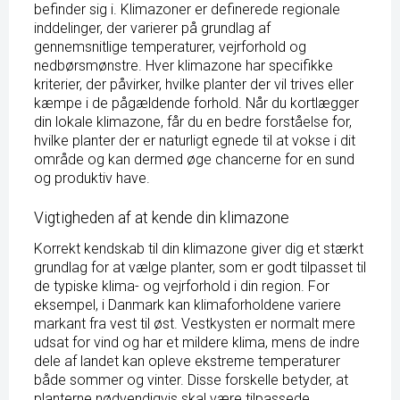
befinder sig i. Klimazoner er definerede regionale
inddelinger, der varierer på grundlag af
gennemsnitlige temperaturer, vejrforhold og
nedbørsmønstre. Hver klimazone har specifikke
kriterier, der påvirker, hvilke planter der vil trives eller
kæmpe i de pågældende forhold. Når du kortlægger
din lokale klimazone, får du en bedre forståelse for,
hvilke planter der er naturligt egnede til at vokse i dit
område og kan dermed øge chancerne for en sund
og produktiv have.
Vigtigheden af at kende din klimazone
Korrekt kendskab til din klimazone giver dig et stærkt
grundlag for at vælge planter, som er godt tilpasset til
de typiske klima- og vejrforhold i din region. For
eksempel, i Danmark kan klimaforholdene variere
markant fra vest til øst. Vestkysten er normalt mere
udsat for vind og har et mildere klima, mens de indre
dele af landet kan opleve ekstreme temperaturer
både sommer og vinter. Disse forskelle betyder, at
planterne nødvendigvis skal være tilpassede