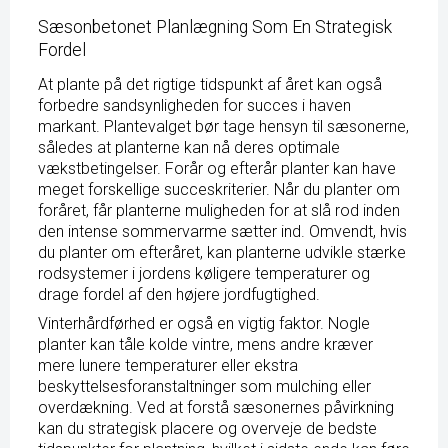
Sæsonbetonet Planlægning Som En Strategisk
Fordel
At plante på det rigtige tidspunkt af året kan også
forbedre sandsynligheden for succes i haven
markant. Plantevalget bør tage hensyn til sæsonerne,
således at planterne kan nå deres optimale
vækstbetingelser. Forår og efterår planter kan have
meget forskellige succeskriterier. Når du planter om
foråret, får planterne muligheden for at slå rod inden
den intense sommervarme sætter ind. Omvendt, hvis
du planter om efteråret, kan planterne udvikle stærke
rodsystemer i jordens køligere temperaturer og
drage fordel af den højere jordfugtighed.
Vinterhårdførhed er også en vigtig faktor. Nogle
planter kan tåle kolde vintre, mens andre kræver
mere lunere temperaturer eller ekstra
beskyttelsesforanstaltninger som mulching eller
overdækning. Ved at forstå sæsonernes påvirkning
kan du strategisk placere og overveje de bedste