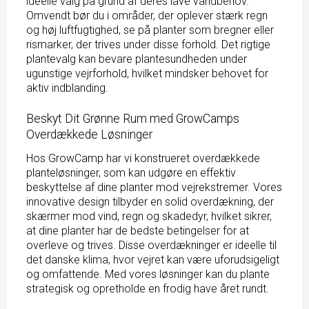
ideelle valg på grund af deres lave vandbehov.
Omvendt bør du i områder, der oplever stærk regn
og høj luftfugtighed, se på planter som bregner eller
rismarker, der trives under disse forhold. Det rigtige
plantevalg kan bevare plantesundheden under
ugunstige vejrforhold, hvilket mindsker behovet for
aktiv indblanding.
Beskyt Dit Grønne Rum med GrowCamps
Overdækkede Løsninger
Hos GrowCamp har vi konstrueret overdækkede
planteløsninger, som kan udgøre en effektiv
beskyttelse af dine planter mod vejrekstremer. Vores
innovative design tilbyder en solid overdækning, der
skærmer mod vind, regn og skadedyr, hvilket sikrer,
at dine planter har de bedste betingelser for at
overleve og trives. Disse overdækninger er ideelle til
det danske klima, hvor vejret kan være uforudsigeligt
og omfattende. Med vores løsninger kan du plante
strategisk og opretholde en frodig have året rundt.