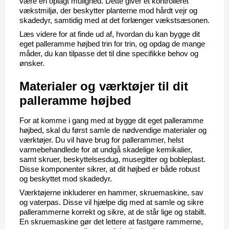
være en oplagt mulighed. Dette giver et kontrolleret 
vækstmiljø, der beskytter planterne mod hårdt vejr og 
skadedyr, samtidig med at det forlænger vækstsæsonen.
Læs videre for at finde ud af, hvordan du kan bygge dit 
eget palleramme højbed trin for trin, og opdag de mange 
måder, du kan tilpasse det til dine specifikke behov og 
ønsker.
Materialer og værktøjer til dit 
palleramme højbed
For at komme i gang med at bygge dit eget palleramme 
højbed, skal du først samle de nødvendige materialer og 
værktøjer. Du vil have brug for pallerammer, helst 
varmebehandlede for at undgå skadelige kemikalier, 
samt skruer, beskyttelsesdug, musegitter og bobleplast. 
Disse komponenter sikrer, at dit højbed er både robust 
og beskyttet mod skadedyr.
Værktøjerne inkluderer en hammer, skruemaskine, sav 
og vaterpas. Disse vil hjælpe dig med at samle og sikre 
pallerammerne korrekt og sikre, at de står lige og stabilt. 
En skruemaskine gør det lettere at fastgøre rammerne, 