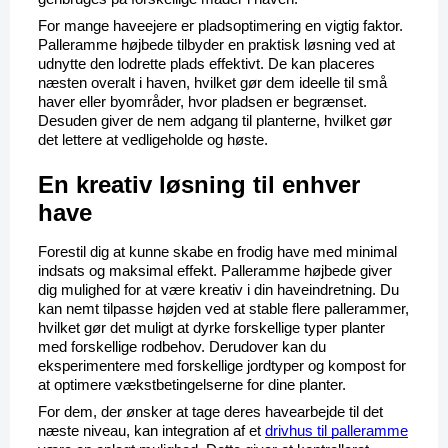
For mange haveejere er pladsoptimering en vigtig faktor. 
Palleramme højbede tilbyder en praktisk løsning ved at 
udnytte den lodrette plads effektivt. De kan placeres 
næsten overalt i haven, hvilket gør dem ideelle til små 
haver eller byområder, hvor pladsen er begrænset. 
Desuden giver de nem adgang til planterne, hvilket gør 
det lettere at vedligeholde og høste.
En kreativ løsning til enhver 
have
Forestil dig at kunne skabe en frodig have med minimal 
indsats og maksimal effekt. Palleramme højbede giver 
dig mulighed for at være kreativ i din haveindretning. Du 
kan nemt tilpasse højden ved at stable flere pallerammer, 
hvilket gør det muligt at dyrke forskellige typer planter 
med forskellige rodbehov. Derudover kan du 
eksperimentere med forskellige jordtyper og kompost for 
at optimere vækstbetingelserne for dine planter.
For dem, der ønsker at tage deres havearbejde til det 
næste niveau, kan integration af et 
drivhus til palleramme