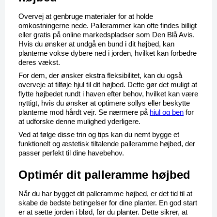
Overvej at genbruge materialer for at holde 
omkostningerne nede. Pallerammer kan ofte findes billigt 
eller gratis på online markedspladser som Den Blå Avis. 
Hvis du ønsker at undgå en bund i dit højbed, kan 
planterne vokse dybere ned i jorden, hvilket kan forbedre 
deres vækst.
For dem, der ønsker ekstra fleksibilitet, kan du også 
overveje at tilføje hjul til dit højbed. Dette gør det muligt at 
flytte højbedet rundt i haven efter behov, hvilket kan være 
nyttigt, hvis du ønsker at optimere sollys eller beskytte 
planterne mod hårdt vejr. Se nærmere på 
hjul og ben
 for 
at udforske denne mulighed yderligere.
Ved at følge disse trin og tips kan du nemt bygge et 
funktionelt og æstetisk tiltalende palleramme højbed, der 
passer perfekt til dine havebehov.
Optimér dit palleramme højbed
Når du har bygget dit palleramme højbed, er det tid til at 
skabe de bedste betingelser for dine planter. En god start 
er at sætte jorden i blød, før du planter. Dette sikrer, at 