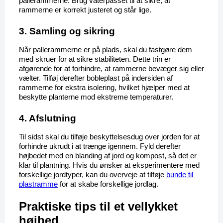
pallerammerne. Brug vaterpasset til at sikre, at 
rammerne er korrekt justeret og står lige.
3. Samling og sikring
Når pallerammerne er på plads, skal du fastgøre dem 
med skruer for at sikre stabiliteten. Dette trin er 
afgørende for at forhindre, at rammerne bevæger sig eller 
vælter. Tilføj derefter bobleplast på indersiden af 
rammerne for ekstra isolering, hvilket hjælper med at 
beskytte planterne mod ekstreme temperaturer.
4. Afslutning
Til sidst skal du tilføje beskyttelsesdug over jorden for at 
forhindre ukrudt i at trænge igennem. Fyld derefter 
højbedet med en blanding af jord og kompost, så det er 
klar til plantning. Hvis du ønsker at eksperimentere med 
forskellige jordtyper, kan du overveje at tilføje 
bunde til 
plastramme
 for at skabe forskellige jordlag.
Praktiske tips til et vellykket 
højbed