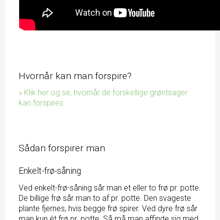
Hvornår kan man forspire?
» Klik her og se, hvornår de forskellige grøntsager
kan forspires.
Sådan forspirer man
Enkelt-frø-såning
Ved enkelt-frø-såning sår man et eller to frø pr. potte.
De billige frø sår man to af pr. potte. Den svageste
plante fjernes, hvis begge frø spirer. Ved dyre frø sår
man kun ét frø pr. potte. Så må man affinde sig med,