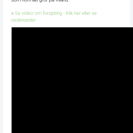
»
Se video om forspiring - Klik her eller se
nedenunder