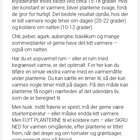
krydderurter trives bedst ved cirka 15-18 grader. Hvis
der konstant er varmere, bliver planterne svage, fordi
de gror for hurtigt. Det bedste resultat opnås, hvis der
er lidt varmere nogle timer om dagen (20-22 grader)
og koldere om natten (10-12 grader).
Chili, peber, agurk, aubergine, basilikum og mange
sommerplanter vil gerne have det lidt varmere –
også om natten.
Har du et uopvarmet rum – eller et rum med
begrænset varme, er det optimalt. For her kan du
tilføre en smule
ekstra varme med en varmemåtte
under planterne. Du kan sætte en timer til, så der kun
varmes nogle timer midt på dagen. På den måde kan
planterne få noget i nærheden af det udendørs liv,
som de er beregnet til.
Men husk: Indtil frøene er spiret, må der gerne være
stuetemperatur – eller måske endda lidt varmere.
Men FLYT PLANTERNE til et koldere rum – eller SKRU
NED for varmen omgående, efter planterne er tittet
frem, når det drejer sig om tomater og grøntsager,
som normalt gror på friland.