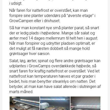
i udsigt.
Når faren for nattefrost er overstået, kan man
forspire sine planter udendørs på ”øverste etage” i
GrowCampen eller i drivhuset.
Så har man konstant nye små planter parat, så snart
der er ledig plads i højbedene. Mange sår salat og
ærter med 14 dages mellemrum til helt hen i august.
Når man forspirer og udnytter pladsen optimalt, er
det muligt at få næsten dobbelt så mange hold
grøntsager hver sæson.
Salat, løg, ærter, spinat og flere andre grøntsager kan
udplantes i GrowCamps overdækkede højbede, så
snart faren for kraftig nattefrost er overstået. Ved let
nattefrost kan temperaturen hæves et par grader i
bedet, hvis man benytter stearinlys om natten. Det
betyder, at man kan have salat allerede i slutningen af
marts måned.