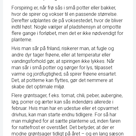
Forspiring er, når frø sås i små potter eller bakker,
hvor de spirer og vokser til en passende størrelse.
Derefter udplantes de på voksestedet, hvor de bliver
indtil høst. Nogle vælger af pladshensyn at ompotte
flere gange i forløbet, men det er ikke nødvendigt for
planterne.
Hvis man sår på friland, risikerer man, at fugle og
andre dyr tager frøene, eller at temperatur eller
vandingsforhold gør, at spiringen ikke lykkes. Når
man sår i små potter og sørger for lys, tilpasset
varme og jordfugtighed, så spirer frøene ensartet.
Det, at potterne kan flyttes, gør det nemmere at
skabe det optimale miljø.
Flere grøntsager, f.eks. tomat, chili, peber, aubergine,
løg, porrer og ærter kan sås indendørs allerede i
februar. Hvis man har en udestue eller et
opvarmet
drivhus
, kan man starte endnu tidligere. For så har
man mulighed for at sætte planterne ud, inden faren
for nattefrost er overstået. Det betyder, at der er
modne grøntsager tidligt på året – og en lang sæson