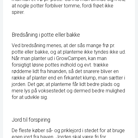
at nogle potter forbliver tomme, fordi frøet ikke
spirer.
Bredsåning i potte eller bakke
Ved bredsåning menes, at der sås mange frø pr.
potte eller bakke, og at planterne ikke tyndes ikke ud.
Når man planter ud i GrowCampen, kan man
forsigtigt løsne pottes indhold og evt. trække
rødderne lidt fra hinanden, så det snarere bliver en
række af planter end en firkantet klump, man sætter i
jorden. Det gør, at planterne får lidt bedre plads og
mere lys på voksestedet og dermed bedre mulighed
for at udvikle sig.
Jord til forspiring
De fleste køber så- og priklejord i stedet for at bruge
egen jord fra haven. Jorden skal være fri for