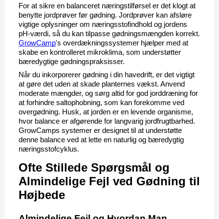
For at sikre en balanceret næringstilførsel er det klogt at 
benytte jordprøver før gødning. Jordprøver kan afsløre 
vigtige oplysninger om næringsstofindhold og jordens 
pH-værdi, så du kan tilpasse gødningsmængden korrekt. 
GrowCamp
's overdækningssystemer hjælper med at 
skabe en kontrolleret mikroklima, som understøtter 
bæredygtige gødningspraksisser.
Når du inkorporerer gødning i din havedrift, er det vigtigt 
at gøre det uden at skade planternes vækst. Anvend 
moderate mængder, og sørg altid for god jorddræning for 
at forhindre saltophobning, som kan forekomme ved 
overgødning. Husk, at jorden er en levende organisme, 
hvor balance er afgørende for langvarig jordfrugtbarhed. 
GrowCamps systemer er designet til at understøtte 
denne balance ved at lette en naturlig og bæredygtig 
næringsstofcyklus.
Ofte Stillede Spørgsmål og 
Almindelige Fejl ved Gødning til 
Højbede
Almindelige Fejl og Hvordan Man 