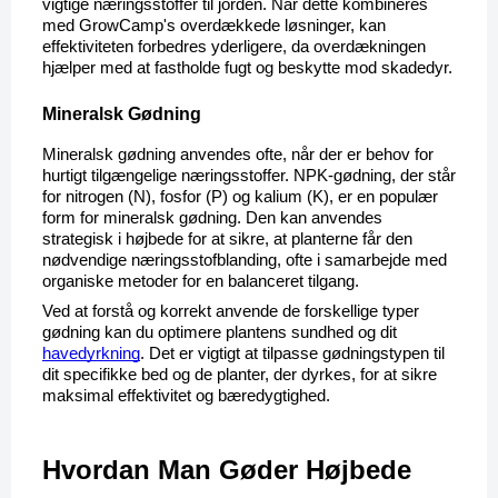
vigtige næringsstoffer til jorden. Når dette kombineres 
med GrowCamp's overdækkede løsninger, kan 
effektiviteten forbedres yderligere, da overdækningen 
hjælper med at fastholde fugt og beskytte mod skadedyr.
Mineralsk Gødning
Mineralsk gødning anvendes ofte, når der er behov for 
hurtigt tilgængelige næringsstoffer. NPK-gødning, der står 
for nitrogen (N), fosfor (P) og kalium (K), er en populær 
form for mineralsk gødning. Den kan anvendes 
strategisk i højbede for at sikre, at planterne får den 
nødvendige næringsstofblanding, ofte i samarbejde med 
organiske metoder for en balanceret tilgang.
Ved at forstå og korrekt anvende de forskellige typer 
gødning kan du optimere plantens sundhed og dit 
havedyrkning
. Det er vigtigt at tilpasse gødningstypen til 
dit specifikke bed og de planter, der dyrkes, for at sikre 
maksimal effektivitet og bæredygtighed.
Hvordan Man Gøder Højbede