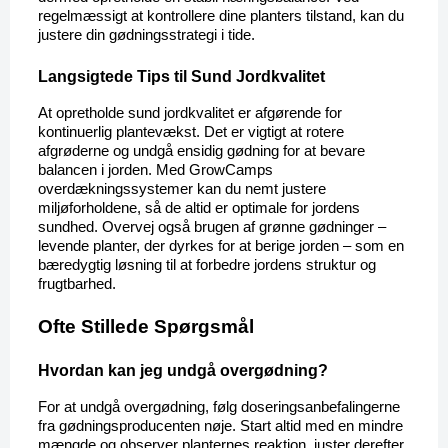
regelmæssigt at kontrollere dine planters tilstand, kan du 
justere din gødningsstrategi i tide.
Langsigtede Tips til Sund Jordkvalitet
At opretholde sund jordkvalitet er afgørende for 
kontinuerlig plantevækst. Det er vigtigt at rotere 
afgrøderne og undgå ensidig gødning for at bevare 
balancen i jorden. Med GrowCamps 
overdækningssystemer kan du nemt justere 
miljøforholdene, så de altid er optimale for jordens 
sundhed. Overvej også brugen af grønne gødninger – 
levende planter, der dyrkes for at berige jorden – som en 
bæredygtig løsning til at forbedre jordens struktur og 
frugtbarhed.
Ofte Stillede Spørgsmål
Hvordan kan jeg undgå overgødning?
For at undgå overgødning, følg doseringsanbefalingerne 
fra gødningsproducenten nøje. Start altid med en mindre 
mængde og observer planternes reaktion, juster derefter 