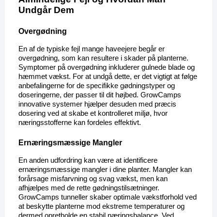
Undgår Dem
Overgødning
En af de typiske fejl mange haveejere begår er 
overgødning, som kan resultere i skader på planterne. 
Symptomer på overgødning inkluderer gulnede blade og 
hæmmet vækst. For at undgå dette, er det vigtigt at følge 
anbefalingerne for de specifikke gødningstyper og 
doseringerne, der passer til dit højbed. GrowCamps 
innovative systemer hjælper desuden med præcis 
dosering ved at skabe et kontrolleret miljø, hvor 
næringsstofferne kan fordeles effektivt.
Ernæringsmæssige Mangler
En anden udfordring kan være at identificere 
ernæringsmæssige mangler i dine planter. Mangler kan 
forårsage misfarvning og svag vækst, men kan 
afhjælpes med de rette gødningstilsætninger. 
GrowCamps tunneller skaber optimale vækstforhold ved 
at beskytte planterne mod ekstreme temperaturer og 
dermed opretholde en stabil næringsbalance. Ved 