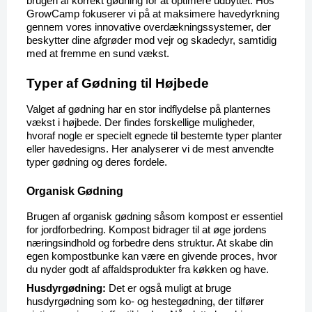
brugen af korrekt gødning for at optimere udbyttet. Hos 
GrowCamp fokuserer vi på at maksimere havedyrkning 
gennem vores innovative overdækningssystemer, der 
beskytter dine afgrøder mod vejr og skadedyr, samtidig 
med at fremme en sund vækst.
Typer af Gødning til Højbede
Valget af gødning har en stor indflydelse på planternes 
vækst i højbede. Der findes forskellige muligheder, 
hvoraf nogle er specielt egnede til bestemte typer planter 
eller havedesigns. Her analyserer vi de mest anvendte 
typer gødning og deres fordele.
Organisk Gødning
Brugen af organisk gødning såsom kompost er essentiel 
for jordforbedring. Kompost bidrager til at øge jordens 
næringsindhold og forbedre dens struktur. At skabe din 
egen kompostbunke kan være en givende proces, hvor 
du nyder godt af affaldsprodukter fra køkken og have.
Husdyrgødning:
 Det er også muligt at bruge 
husdyrgødning som ko- og hestegødning, der tilfører 