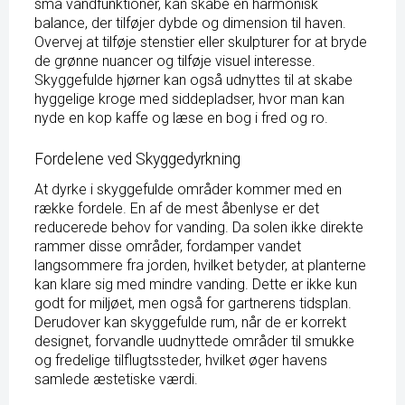
små vandfunktioner, kan skabe en harmonisk
balance, der tilføjer dybde og dimension til haven.
Overvej at tilføje stenstier eller skulpturer for at bryde
de grønne nuancer og tilføje visuel interesse.
Skyggefulde hjørner kan også udnyttes til at skabe
hyggelige kroge med siddepladser, hvor man kan
nyde en kop kaffe og læse en bog i fred og ro.
Fordelene ved Skyggedyrkning
At dyrke i skyggefulde områder kommer med en
række fordele. En af de mest åbenlyse er det
reducerede behov for vanding. Da solen ikke direkte
rammer disse områder, fordamper vandet
langsommere fra jorden, hvilket betyder, at planterne
kan klare sig med mindre vanding. Dette er ikke kun
godt for miljøet, men også for gartnerens tidsplan.
Derudover kan skyggefulde rum, når de er korrekt
designet, forvandle uudnyttede områder til smukke
og fredelige tilflugtssteder, hvilket øger havens
samlede æstetiske værdi.