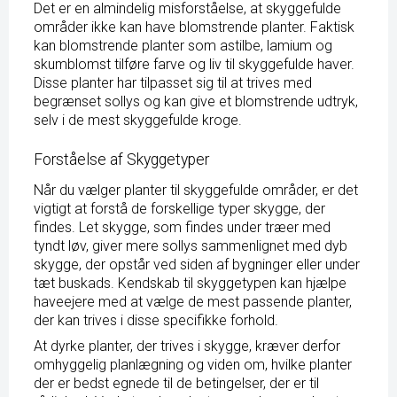
Det er en almindelig misforståelse, at skyggefulde
områder ikke kan have blomstrende planter. Faktisk
kan blomstrende planter som astilbe, lamium og
skumblomst tilføre farve og liv til skyggefulde haver.
Disse planter har tilpasset sig til at trives med
begrænset sollys og kan give et blomstrende udtryk,
selv i de mest skyggefulde kroge.
Forståelse af Skyggetyper
Når du vælger planter til skyggefulde områder, er det
vigtigt at forstå de forskellige typer skygge, der
findes. Let skygge, som findes under træer med
tyndt løv, giver mere sollys sammenlignet med dyb
skygge, der opstår ved siden af bygninger eller under
tæt buskads. Kendskab til skyggetypen kan hjælpe
haveejere med at vælge de mest passende planter,
der kan trives i disse specifikke forhold.
At dyrke planter, der trives i skygge, kræver derfor
omhyggelig planlægning og viden om, hvilke planter
der er bedst egnede til de betingelser, der er til