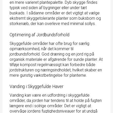
en mere varieret plantepalette. Dyb skygge findes
typisk ved siden af bygninger eller under tæt
buskads. I sådanne områder er det vigtigt at vælge
ekstremt skyggetolerante planter som buksbom og
storkenæb, der kan overleve med minimal sollys.
Optimering af Jordbundsforhold
Skyggefulde områder har ofte brug for særlig
opmærksomhed, når det kommer til
jordbundsforhold. God dræning og en jord rig på
organisk materiale er afgørende for sunde planter. At
tilføje kompost regelmæssigt kan forbedre både
jordstrukturen og næringsindholdet, hvilket skaber en
mere gunstig vækstbetingelse for planterne.
Vanding i Skyggefulde Haver
Vanding kan være en udfordring i skyggefulde
områder, da jorden har tendens til at holde på fugten
længere end i solrige områder. Det er vigtigt at
overvåge jordens fugtighedsniveauer for at undgå