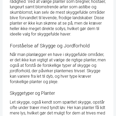
rådighed. Ved at vælge planter som bregner, hostaer,
lungeurt samt blomstrende arter som astilbe og
skumblomst, kan selv de mest skyggefulde områder
blive forvandlet til levende, frodige landskaber. Disse
planter er ikke kun skønne at se på, men de kræver
heller ikke meget direkte sollys, hvilket gør dem til
ideelle valg for skyggefulde haver.
Forståelse af Skygge og Jordforhold
Når man planlægger en have i skyggefulde områder,
er det ikke kun vigtigt at vælge de rigtige planter, men
også at forstå de forskellige typer af skygge og
jordforhold, der påvirker planternes trivsel. Skygge
kan variere fra let til dyb, og hver type kræver
forskellige planter og pleje.
Skyggetyper og Planter
Let skygge, også kendt som spættet skygge, opstår
ofte under træer med tyndt løv. Her kan planter få lidt
mere lys, hvilket gør det muligt for dem at trives med