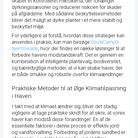
skaber et kontrolleret mikroklima, der forlænger
dyrkningssæsoner og reducerer risikoen for skader
på afgrøderne. Med sådanne beskyttelsesmetoder
bliver det muligt at dyrke planter i et mere stabilt og
beskyttet miljø.
For yderligere at forstå, hvordan disse strategier kan
anvendes i praksis, kan man besøge
GrowCamp's
hjemmeside
, hvor der findes en række løsninger til at
forbedre havens modstandskraft. Det er gennem en
kombination af intelligente plantevalg, biodiversitet,
og bæredygtige metoder, at vi kan skabe haver, der
er både smukke og robuste overfor klimaændringer.
Praktiske Metoder til at Øge Klimatilpasning
i Haven
I takt med at klimaet ændrer sig, bliver det stadig
vigtigere at tage praktiske skridt for at sikre, at vores
haver kan modstå disse forandringer. En af de
essentielle faktorer i denne proces er effektiv jord-
og vandforvaltning. Forbedring af jordens sundhed er