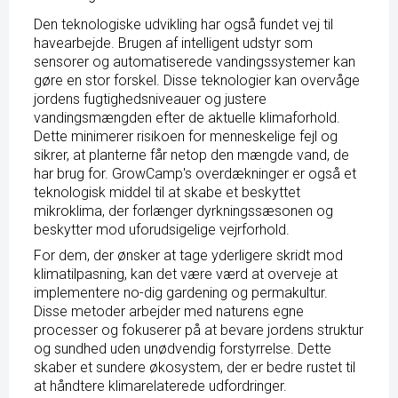
Den teknologiske udvikling har også fundet vej til
havearbejde. Brugen af intelligent udstyr som
sensorer og automatiserede vandingssystemer kan
gøre en stor forskel. Disse teknologier kan overvåge
jordens fugtighedsniveauer og justere
vandingsmængden efter de aktuelle klimaforhold.
Dette minimerer risikoen for menneskelige fejl og
sikrer, at planterne får netop den mængde vand, de
har brug for. GrowCamp's overdækninger er også et
teknologisk middel til at skabe et beskyttet
mikroklima, der forlænger dyrkningssæsonen og
beskytter mod uforudsigelige vejrforhold.
For dem, der ønsker at tage yderligere skridt mod
klimatilpasning, kan det være værd at overveje at
implementere no-dig gardening og permakultur.
Disse metoder arbejder med naturens egne
processer og fokuserer på at bevare jordens struktur
og sundhed uden unødvendig forstyrrelse. Dette
skaber et sundere økosystem, der er bedre rustet til
at håndtere klimarelaterede udfordringer.