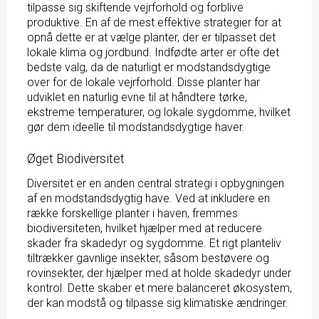
tilpasse sig skiftende vejrforhold og forblive
produktive. En af de mest effektive strategier for at
opnå dette er at vælge planter, der er tilpasset det
lokale klima og jordbund. Indfødte arter er ofte det
bedste valg, da de naturligt er modstandsdygtige
over for de lokale vejrforhold. Disse planter har
udviklet en naturlig evne til at håndtere tørke,
ekstreme temperaturer, og lokale sygdomme, hvilket
gør dem ideelle til modstandsdygtige haver.
Øget Biodiversitet
Diversitet er en anden central strategi i opbygningen
af en modstandsdygtig have. Ved at inkludere en
række forskellige planter i haven, fremmes
biodiversiteten, hvilket hjælper med at reducere
skader fra skadedyr og sygdomme. Et rigt planteliv
tiltrækker gavnlige insekter, såsom bestøvere og
rovinsekter, der hjælper med at holde skadedyr under
kontrol. Dette skaber et mere balanceret økosystem,
der kan modstå og tilpasse sig klimatiske ændringer.