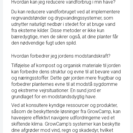
Hvordan kan jeg reducere vandforbrug i min have?
Du kan reducere vandforbruget ved at implementere
regnvandstønder og drypvandingssystemer, som
udnytter naturligt nedbør i stedet for at bruge vand
fra eksterne kilder. Disse metoder er ikke kun
bæredygtige, men de sikrer også, at dine planter får
den nødvendige fugt uden spild.
Hvordan forbedrer jeg jordens modstandskraft?
Tilføjelse af kompost og organisk materiale til jorden
kan forbedre dens struktur og evne til at bevare vand
og næringsstoffer. Dette gør jorden mere frugtbar og
forbedrer planternes evne til at modstå sygdomme
og ekstreme vejrsituationer. En sund jord er
grundlaget for en modstandsdygtig have.
Ved at konsultere kyndige ressourcer og produkter,
såsom de beskyttende løsninger fra GrowCamp, kan
haveejere effektivt navigere udfordringerne ved et
skiftende klima. GrowCamp's systemer kan beskytte
dine afgrøder mod vind, regn og skadedyr, hvilket