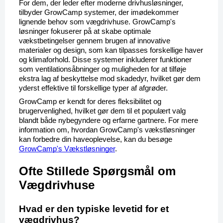
For dem, der leder efter moderne drivhusløsninger, 
tilbyder GrowCamp systemer, der imødekommer 
lignende behov som vægdrivhuse. GrowCamp's 
løsninger fokuserer på at skabe optimale 
vækstbetingelser gennem brugen af innovative 
materialer og design, som kan tilpasses forskellige haver 
og klimaforhold. Disse systemer inkluderer funktioner 
som ventilationsåbninger og muligheden for at tilføje 
ekstra lag af beskyttelse mod skadedyr, hvilket gør dem 
yderst effektive til forskellige typer af afgrøder.
GrowCamp er kendt for deres fleksibilitet og 
brugervenlighed, hvilket gør dem til et populært valg 
blandt både nybegyndere og erfarne gartnere. For mere 
information om, hvordan GrowCamp's vækstløsninger 
kan forbedre din haveoplevelse, kan du besøge 
GrowCamp's Vækstløsninger
.
Ofte Stillede Spørgsmål om 
Vægdrivhuse
Hvad er den typiske levetid for et 
vægdrivhus?