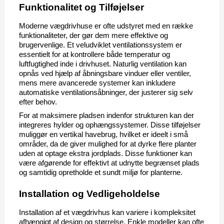
Funktionalitet og Tilføjelser
Moderne vægdrivhuse er ofte udstyret med en række 
funktionaliteter, der gør dem mere effektive og 
brugervenlige. Et veludviklet ventilationssystem er 
essentielt for at kontrollere både temperatur og 
luftfugtighed inde i drivhuset. Naturlig ventilation kan 
opnås ved hjælp af åbningsbare vinduer eller ventiler, 
mens mere avancerede systemer kan inkludere 
automatiske ventilationsåbninger, der justerer sig selv 
efter behov.
For at maksimere pladsen indenfor strukturen kan der 
integreres hylder og ophængssystemer. Disse tilføjelser 
muliggør en vertikal havebrug, hvilket er ideelt i små 
områder, da de giver mulighed for at dyrke flere planter 
uden at optage ekstra jordplads. Disse funktioner kan 
være afgørende for effektivt at udnytte begrænset plads 
og samtidig opretholde et sundt miljø for planterne.
Installation og Vedligeholdelse
Installation af et vægdrivhus kan variere i kompleksitet 
afhængigt af design og størrelse. Enkle modeller kan ofte 