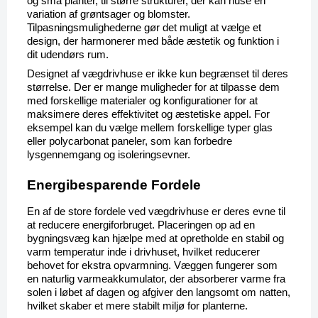
og små planter, til større strukturer, der kan huse en 
variation af grøntsager og blomster. 
Tilpasningsmulighederne gør det muligt at vælge et 
design, der harmonerer med både æstetik og funktion i 
dit udendørs rum.
Designet af vægdrivhuse er ikke kun begrænset til deres 
størrelse. Der er mange muligheder for at tilpasse dem 
med forskellige materialer og konfigurationer for at 
maksimere deres effektivitet og æstetiske appel. For 
eksempel kan du vælge mellem forskellige typer glas 
eller polycarbonat paneler, som kan forbedre 
lysgennemgang og isoleringsevner.
Energibesparende Fordele
En af de store fordele ved vægdrivhuse er deres evne til 
at reducere energiforbruget. Placeringen op ad en 
bygningsvæg kan hjælpe med at opretholde en stabil og 
varm temperatur inde i drivhuset, hvilket reducerer 
behovet for ekstra opvarmning. Væggen fungerer som 
en naturlig varmeakkumulator, der absorberer varme fra 
solen i løbet af dagen og afgiver den langsomt om natten, 
hvilket skaber et mere stabilt miljø for planterne.