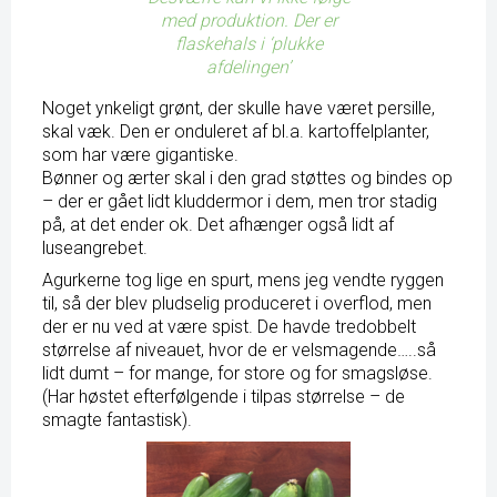
med produktion. Der er
flaskehals i ‘plukke
afdelingen’
Noget ynkeligt grønt, der skulle have været persille,
skal væk. Den er onduleret af bl.a. kartoffelplanter,
som har være gigantiske.
Bønner og ærter skal i den grad støttes og bindes op
– der er gået lidt kluddermor i dem, men tror stadig
på, at det ender ok. Det afhænger også lidt af
luseangrebet.
Agurkerne tog lige en spurt, mens jeg vendte ryggen
til, så der blev pludselig produceret i overflod, men
der er nu ved at være spist. De havde tredobbelt
størrelse af niveauet, hvor de er velsmagende…..så
lidt dumt – for mange, for store og for smagsløse.
(Har høstet efterfølgende i tilpas størrelse – de
smagte fantastisk).