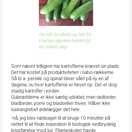
De lidt for store og lidt for
mange agurker hentet på
en enkelt dag.
Som nævnt tidligere har kartoflerne krævet sin plads.
Det har kostet på produktiviteten i nabo-rækkerne.
Så bl.a. persille og spinat bliver sået på ny en af
dagene, nu hvor kartoflerne er hevet op. Der er dog
stadig kartofler i jorden.
Gulerødderne er ikke særlig udviklet, men rødbeder,
bladbeder, porre og bladselleri trives. Håber ikke
luseangrebet ødelægger det hele.
-nå, jeg blev nødsaget til at bruge 10 minutter på
nettet til at finde inspiration til biologisk nedbrydelig
krigsførelse mod lus. Planteskolen havde