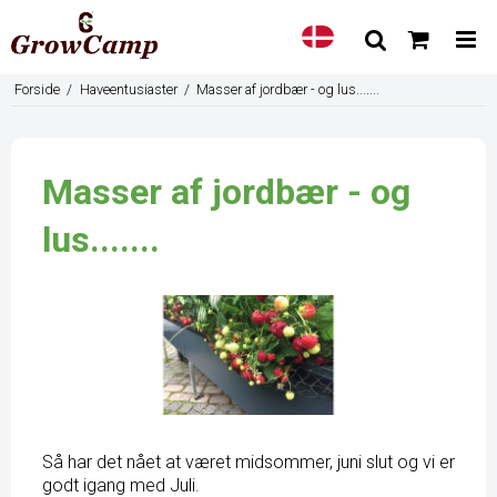
Forside
/
Haveentusiaster
/
Masser af jordbær - og lus.......
Masser af jordbær - og
lus.......
Så har det nået at været midsommer, juni slut og vi er
godt igang med Juli.