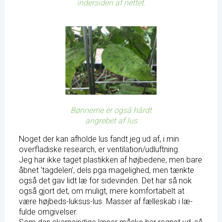
indersiden af nettet.
Bønnerne er også hårdt
angrebet af lus
Noget der kan afholde lus fandt jeg ud af, i min
overfladiske research, er ventilation/udluftning.
Jeg har ikke taget plastikken af højbedene, men bare
åbnet ‘tagdelen’, dels pga magelighed, men tænkte
også det gav lidt læ for sidevinden. Det har så nok
også gjort det, om muligt, mere komfortabelt at
være højbeds-luksus-lus. Masser af fælleskab i læ-
fulde omgivelser.