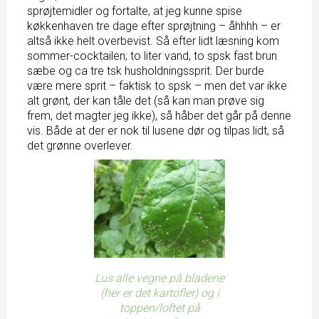
sprøjtemidler og fortalte, at jeg kunne spise
køkkenhaven tre dage efter sprøjtning – åhhhh – er
altså ikke helt overbevist. Så efter lidt læsning kom
sommer-cocktailen; to liter vand, to spsk fast brun
sæbe og ca tre tsk husholdningssprit. Der burde
være mere sprit – faktisk to spsk – men det var ikke
alt grønt, der kan tåle det (så kan man prøve sig
frem, det magter jeg ikke), så håber det går på denne
vis. Både at der er nok til lusene dør og tilpas lidt, så
det grønne overlever.
Lus alle vegne på bladene
(her er det kartofler) og i
toppen/loftet på