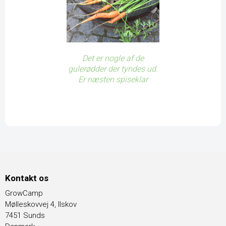
Det er nogle af de
gulerødder der tyndes ud.
Er næsten spiseklar
Kontakt os
GrowCamp
Mølleskovvej 4, Ilskov
7451 Sunds