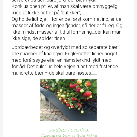
Konklusionen pt. er, at man skal være omhyggelig
med at lukke nettet på ‘butikken’,
Og holde lidt øje – for er de først kommet ind, er der
masser af føde og ingen fjender, så der er fri leg. Og
ikke mindst masser af tid til formering…der kan man
ikke sige, de spilder tiden.
Jordbærbedet og overfyldt med spiseparate bær i
alle nuancer af knaldrød. Fugle-nettet ligner noget
med forårssyge eller en hamsterkind fyldt med
forråd. Det buler ud hele vejen rundt med fristende
mundrette bær – de skal bare høstes……
Jordbær i overflod.
Desværre kan vi ikke følge