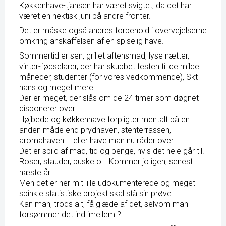
Køkkenhave-tjansen har været svigtet, da det har
været en hektisk juni på andre fronter.
Det er måske også andres forbehold i overvejelserne
omkring anskaffelsen af en spiselig have.
Sommertid er sen, grillet aftensmad, lyse nætter,
vinter-fødselarer, der har skubbet festen til de milde
måneder, studenter (for vores vedkommende), Skt
hans og meget mere.
Der er meget, der slås om de 24 timer som døgnet
disponerer over.
Højbede og køkkenhave forpligter mentalt på en
anden måde end prydhaven, stenterrassen,
aromahaven – eller have man nu råder over.
Det er spild af mad, tid og penge, hvis det hele går til.
Roser, stauder, buske o.l. Kommer jo igen, senest
næste år
Men det er her mit lille udokumenterede og meget
spinkle statistiske projekt skal stå sin prøve.
Kan man, trods alt, få glæde af det, selvom man
forsømmer det ind imellem ?