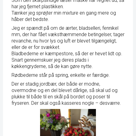
Som den skarpsindige læser måske har regnet ud, så
har jeg fjernet plastikken.
Tænker jeg sprøjter min mixture en gang mere og
håber det bedste.
Jeg er spændt på om de ærter, bladselleri, fennikel
mm, der har fået væksthæmmende betingelser, tager
revanche, nu hvor lys og luft er blevet tilgængeligt,
eller de er for svækket.
Bladbederne er kæmpestore, så der er hevet lidt op.
Snart gennemskuer jeg deres plads i
køkkengryderne, så de kan gøre nytte.
Rødbederne står på spring, enkelte er færdige.
Der er stadig jordbær, der både er modne,
overmodne og en del blevet dårlige, så skal ud og
plukke til både til en skål på bordet og poser til
fryseren. Der skal også kasseres nogle – desværre.