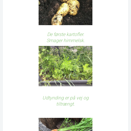
De første kartofler.
Smager himmelsk.
Udtynding er på vej og
tiltrængt.