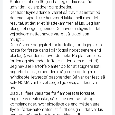
Status er, at den 30. juni har jeg endnu ikke fået
udtyndet i gulerødder og rødbeder.
Der har, tilsyneladende, været så travlt, at nettet på
det ene højbed ikke har været lukket helt med det
resultat, at det er et ‘skattekammer’ af lus. Jeg har
aldrig set noget lignende. De havde muligvis fundet
vej selvom nettet havde været så lukket som
muligt….
De må være begejstret for kartofler, for da jeg skulle
høste for første gang i går (også noget senere end
planlagt), var der lus over det hele. På planterne, på
jorden og siddende i loftet – (indersiden af nettet).
Jeg hev alle kartoffelplanter op for at soignere lidt i
angrebet af lus, smed dem på jorden og tog min
nyindkøbte ‘letvægts’ gasbrænder. Så var der fest, så
selv NOMA var blevet ærgerlige over, at idéen var
ude.
Bladlus i flere varianter fra flamberet til forkullet.
Fuglene var euforiske; så kunne diverse frø- og
kornblandinger, hvor eksotiske de end måtte være,
flyde i foder-automater i stilfuldt design – det var lus
serveret på den bare jord, der blev nydt.