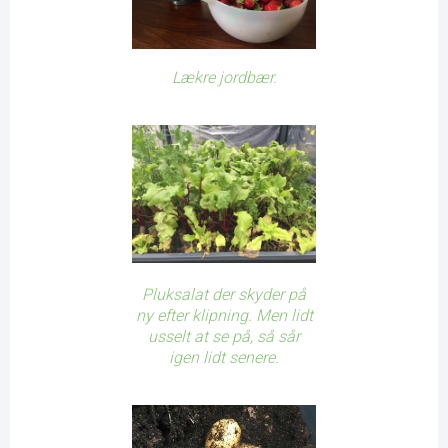
Lækre jordbær.
Pluksalat der skyder på
ny efter klipning. Men lidt
usselt at se på, så sår
igen lidt senere.