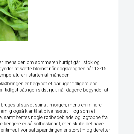
rer, mens den om sommeren hurtigt går i stok og
egynder at sætte blomst når dagslængden når 13-15
 temperaturer i starten af måneden.
kløbningen er begyndt et par uger tidligere end
 tidligst sås igen sidst i juli, når dagene begynder at
 bruges til stuvet spinat imorgen, mens en mindre
mlig også klar til at blive høstet – og som et
erne, samt hentes nogle rødbedeblade og løgtoppe fra
e længere er så solbeskinnet, men skulle det have
orgentimer, hvor saftspændingen er størst – og derefter