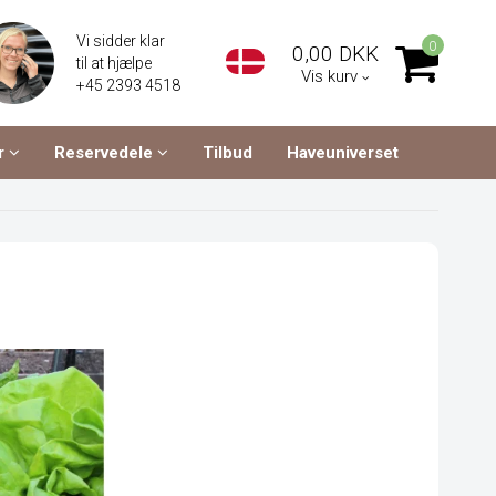
Vi sidder klar
0
0,00 DKK
til at hjælpe
Vis kurv
+45 2393 4518
r
Reservedele
Tilbud
Haveuniverset