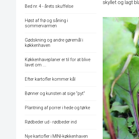
skyllet og lagt bl
Bed nr. 4 - årets skuffelse
Høst af frø og såning i
sommervarmen
Gødskning og andre gøremål i
køkkenhaven
Køkkenhaveplaner er til for at blive
lavet om ....
Efter kartofler kommer kål
Bønner og kunsten at sige "pyt"
Plantning af porrer i hede og tørke
Rødbeder ud - rødbeder ind
Nye kartofler i MINI-køkkenhaven