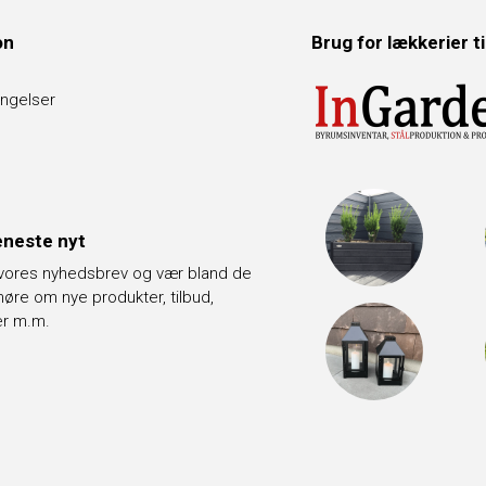
on
Brug for lækkerier t
ngelser
neste nyt
 vores nyhedsbrev og vær bland de
t høre om nye produkter, tilbud,
er m.m.