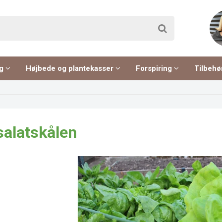
ng
Højbede og plantekasser
Forspiring
Tilbehø
 salatskålen