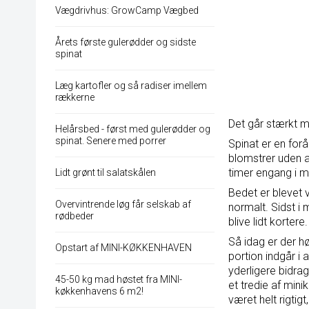
Vægdrivhus: GrowCamp Vægbed
Årets første gulerødder og sidste
spinat
Læg kartofler og så radiser imellem
rækkerne
Det går stærkt me
Helårsbed - først med gulerødder og
spinat. Senere med porrer
Spinat er en for
blomstrer uden a
timer engang i m
Lidt grønt til salatskålen
Bedet er blevet 
Overvintrende løg får selskab af
normalt. Sidst i 
rødbeder
blive lidt kortere.
Så idag er der h
Opstart af MINI-KØKKENHAVEN
portion indgår i
yderligere bidra
45-50 kg mad høstet fra MINI-
et tredie af min
køkkenhavens 6 m2!
været helt rigtig