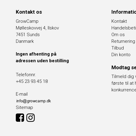
Kontakt os
Informati
GrowCamp
Kontakt
Mølleskovvej 4, Ilskov
Handelsbeti
7451 Sunds
Om os
Danmark
Returnering
Tilbud
Ingen afhenting på
Din konto
adressen uden bestilling
Modtag se
Telefonnr.
Tilmeld dig
+45 23 93 45 18
første til a
konkurrenc
E-mail
Sitemap