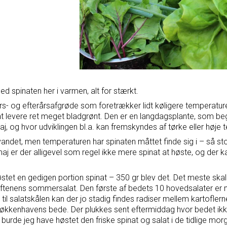
d spinaten her i varmen, alt for stærkt.
års- og efterårsafgrøde som foretrækker lidt køligere temperatu
t levere ret meget bladgrønt. Den er en langdagsplante, som b
aj, og hvor udviklingen bl.a. kan fremskyndes af tørke eller høje
vandet, men temperaturen har spinaten måttet finde sig i – så sto
maj er der alligevel som regel ikke mere spinat at høste, og der kan
østet en gedigen portion spinat – 350 gr blev det. Det meste skal
 aftenens sommersalat. Den første af bedets 10 hovedsalater er ne
g til salatskålen kan der jo stadig findes radiser mellem kartofl
ikøkkenhavens bede. Der plukkes sent eftermiddag hvor bedet ikk
t, burde jeg have høstet den friske spinat og salat i de tidlige m