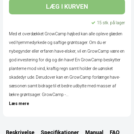
LÆG I KURVEN
15 stk. på lager
Med et overdækket GrowCamp højbed kan alle opleve glæden
ved hjemmedyrkede og saftige grøntsager. Om du er
nybegynder eller erfaren have-elsker, vil en GrowCamp være en
god investering for dig og din have! En GrowCamp beskytter
planterne mod vind, kraftig regn samt holder de uønsket
skadedyr ude. Derudover kan en GrowCamp forlænge have-
sæsonen samt bidrage til et bedre udbytte med masser af
lækre grøntsager. GrowCamp -...
Læs mere
Beskrivelse
Specifikationer
Manual
FAQ