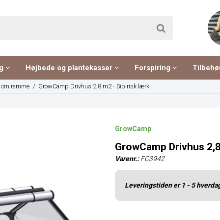
ng
Højbede og plantekasser
Forspiring
Tilbehø
 cm ramme
/
GrowCamp Drivhus 2,8 m2 - Sibirisk lærk
GrowCamp
GrowCamp Drivhus 2,8 
Varenr.:
FC3942
Leveringstiden er 1 - 5 hverda