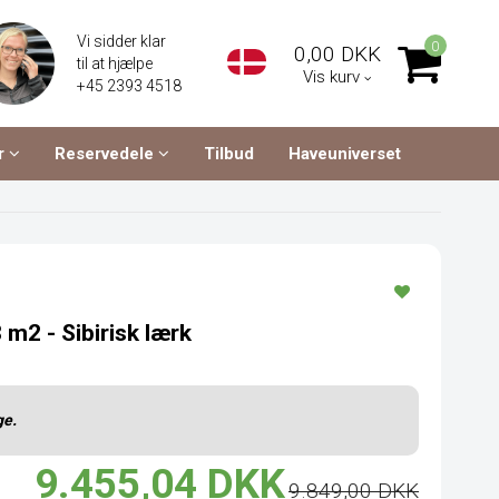
Vi sidder klar
0
0,00 DKK
til at hjælpe
Vis kurv
+45 2393 4518
r
Reservedele
Tilbud
Haveuniverset
m2 - Sibirisk lærk
ge.
9.455,04 DKK
9.849,00 DKK