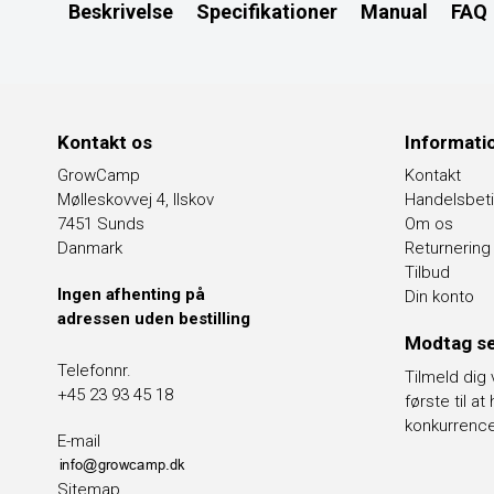
Beskrivelse
Specifikationer
Manual
FAQ
Kontakt os
Informati
GrowCamp
Kontakt
Mølleskovvej 4, Ilskov
Handelsbeti
7451 Sunds
Om os
Danmark
Returnering
Tilbud
Ingen afhenting på
Din konto
adressen uden bestilling
Modtag se
Telefonnr.
Tilmeld dig
+45 23 93 45 18
første til a
konkurrenc
E-mail
Sitemap