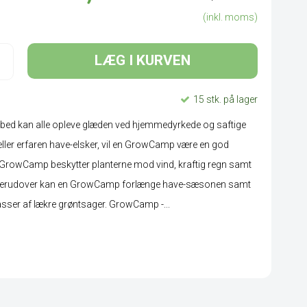
(inkl. moms)
LÆG I KURVEN
15 stk. på lager
ed kan alle opleve glæden ved hjemmedyrkede og saftige
ller erfaren have-elsker, vil en GrowCamp være en god
En GrowCamp beskytter planterne mod vind, kraftig regn samt
. Derudover kan en GrowCamp forlænge have-sæsonen samt
asser af lækre grøntsager. GrowCamp -...