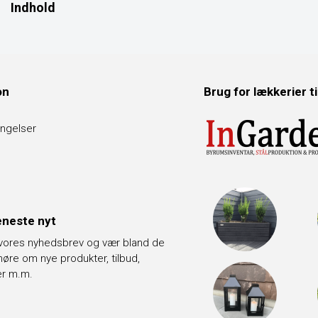
Indhold
on
Brug for lækkerier t
ngelser
neste nyt
 vores nyhedsbrev og vær bland de
t høre om nye produkter, tilbud,
er m.m.