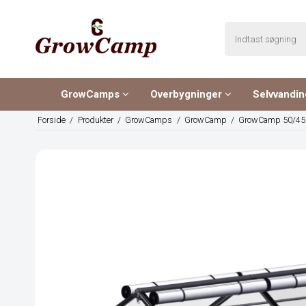
GrowCamps
Overbygninger
Selvvandi
Forside
/
Produkter
/
GrowCamps
/
GrowCamp
/
GrowCamp 50/45