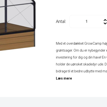
Antal:
Med et overdækket GrowCamp højb
grøntsager. Om du er nybegynder e
investering for dig og din have! 
holder de uønsket skadedyr ude
bidrage til et bedre udbytte med m
Læs mere