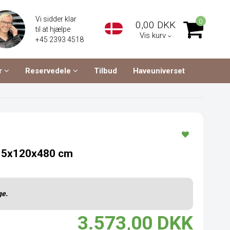
Vi sidder klar
0
0,00 DKK
til at hjælpe
Vis kurv
+45 2393 4518
r
Reservedele
Tilbud
Haveuniverset
k 15x120x480 cm
ge.
3.573,00 DKK