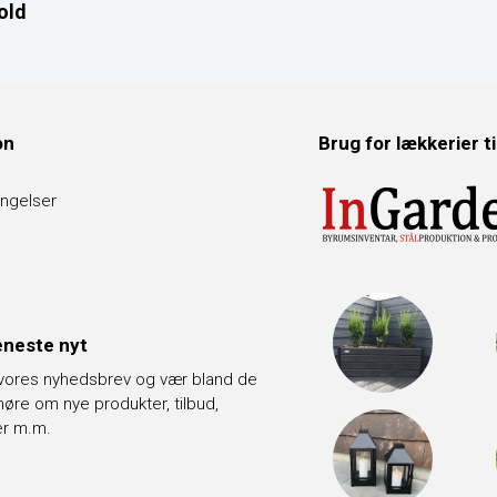
old
on
Brug for lækkerier t
ngelser
neste nyt
 vores nyhedsbrev og vær bland de
t høre om nye produkter, tilbud,
er m.m.