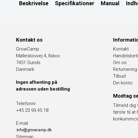
Beskrivelse
Specifikationer
Manual
Indh
Kontakt os
Informati
GrowCamp
Kontakt
Mølleskovvej 4, Ilskov
Handelsbeti
7451 Sunds
Om os
Danmark
Returnering
Tilbud
Ingen afhenting på
Din konto
adressen uden bestilling
Modtag se
Telefonnr.
Tilmeld dig
+45 23 93 45 18
første til a
konkurrenc
E-mail
Sitemap