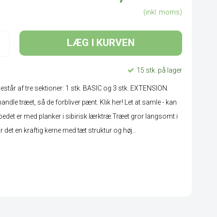
(inkl. moms)
LÆG I KURVEN
15 stk. på lager
tår af tre sektioner: 1 stk. BASIC og 3 stk. EXTENSION.
le træet, så de forbliver pænt. Klik her! Let at samle - kan
jbedet er med planker i sibirisk lærktræ.Træet gror langsomt i
 det en kraftig kerne med tæt struktur og høj...