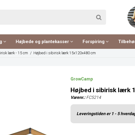
ng
Højbede og plantekasser
Forspiring
Tilbehø
irisk lærk - 15 cm
/
Højbed i sibirisk lærk 15x120x480 cm
GrowCamp
Højbed i sibirisk lær
Varenr.:
FC5214
Leveringstiden er 1 - 5 hverda