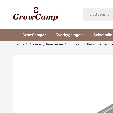
GrowCamps
Overbygninger
Selvvandi
Forside
/
Produkter
/
Reservedele
/
Opbinding
/
Beslag på plastpla