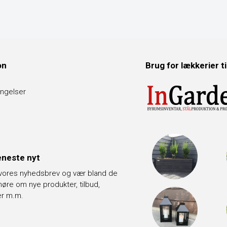
on
Brug for lækkerier t
ngelser
neste nyt
 vores nyhedsbrev og vær bland de
t høre om nye produkter, tilbud,
er m.m.