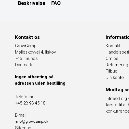
Beskrivelse
FAQ
Kontakt os
Informati
GrowCamp
Kontakt
Mølleskovvej 4, Ilskov
Handelsbeti
7451 Sunds
Om os
Danmark
Returnering
Tilbud
Ingen afhenting på
Din konto
adressen uden bestilling
Modtag se
Telefonnr.
Tilmeld dig
+45 23 93 45 18
første til a
konkurrenc
E-mail
Sitemap