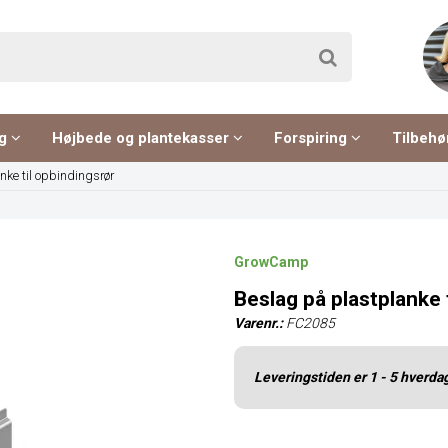
ng
Højbede og plantekasser
Forspiring
Tilbehø
nke til opbindingsrør
GrowCamp
Beslag på plastplanke 
Varenr.:
FC2085
Leveringstiden er 1 - 5 hverda