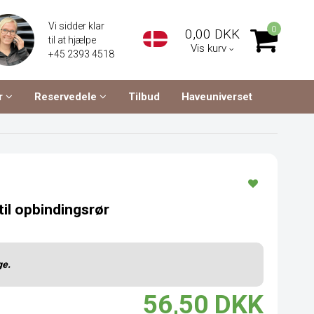
Vi sidder klar
0
0,00 DKK
til at hjælpe
Vis kurv
+45 2393 4518
r
Reservedele
Tilbud
Haveuniverset
til opbindingsrør
ge.
56,50 DKK