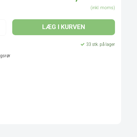
(inkl. moms)
LÆG I KURVEN
33 stk. på lager
ngsrør