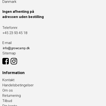
Danmark
Ingen afhenting på
adressen uden bestilling
Telefonnr.
+45 23 93 45 18
E-mail
Sitemap
Information
Kontakt
Handelsbetingelser
Om os
Returnering
Tilbud
Din konto