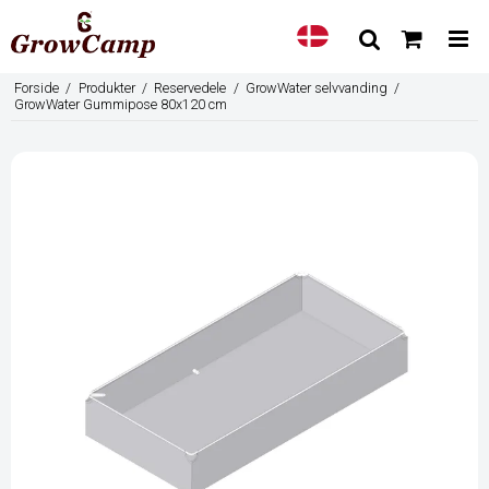
Forside
/
Produkter
/
Reservedele
/
GrowWater selvvanding
/
GrowWater Gummipose 80x120 cm