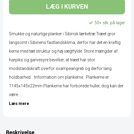
LÆG I KURVEN
50+ stk. på lager
Smukke og naturlige planker i Sibirisk lærketræ.Træet gror
langsomt i Sibiriens fastlandsklima, derfor har det en kraftig
kerne med tæt struktur og høj vægtfylde. Store mængder af
harpiks og garvesyre bevirker, at træet har stor
modstandskraft overfor svampeangreb og derfor lang
holdbarhed. Information om plankerne. Plankerne er:
1145x145x22mm Plankerne har forborede huller, dog kan der
være...
Læs mere
Beskrivelse