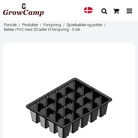
Forside
/
Produkter
/
Forspiring
/
Spirebakker og potter
/
Bakke i PVC med 20 celler til forspiring - 5 stk.