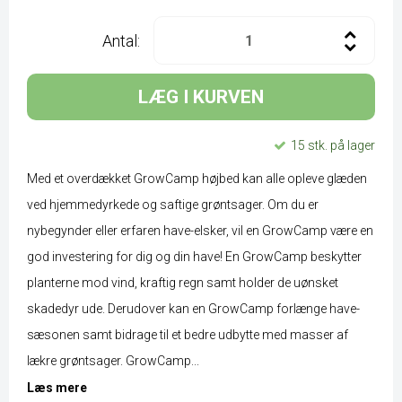
Antal:
LÆG I KURVEN
15 stk. på lager
Med et overdækket GrowCamp højbed kan alle opleve glæden
ved hjemmedyrkede og saftige grøntsager. Om du er
nybegynder eller erfaren have-elsker, vil en GrowCamp være en
god investering for dig og din have! En GrowCamp beskytter
planterne mod vind, kraftig regn samt holder de uønsket
skadedyr ude. Derudover kan en GrowCamp forlænge have-
sæsonen samt bidrage til et bedre udbytte med masser af
lækre grøntsager. GrowCamp...
Læs mere