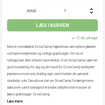
Antal:
LÆG I KURVEN
15 stk. på lager
Med et overdækket GrowCamp højbed kan alle opleve glæden
ved hjemmedyrkede og saftige grøntsager. Om du er
nybegynder eller erfaren have-elsker, vil en GrowCamp være en
god investering for dig og din have! En GrowCamp beskytter
planterne mod vind, kraftig regn samt holder de uønsket
skadedyr ude. Derudover kan en GrowCamp forlænge have-
sæsonen samt bidrage til et bedre udbytte med masser af
lækre grøntsager. GrowCamp...
Læs mere