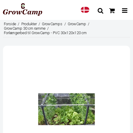
Forside
/
Produkter
/
GrowCamps
/
GrowCamp
/
GrowCamp 30 cm ramme
/
Forlængerbed til GrowCamp - PVC 30x120x120 cm