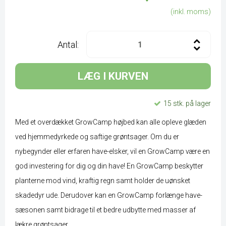
(inkl. moms)
Antal:
LÆG I KURVEN
15 stk. på lager
Med et overdækket GrowCamp højbed kan alle opleve glæden
ved hjemmedyrkede og saftige grøntsager. Om du er
nybegynder eller erfaren have-elsker, vil en GrowCamp være en
god investering for dig og din have! En GrowCamp beskytter
planterne mod vind, kraftig regn samt holder de uønsket
skadedyr ude. Derudover kan en GrowCamp forlænge have-
sæsonen samt bidrage til et bedre udbytte med masser af
lækre grøntsager. ...